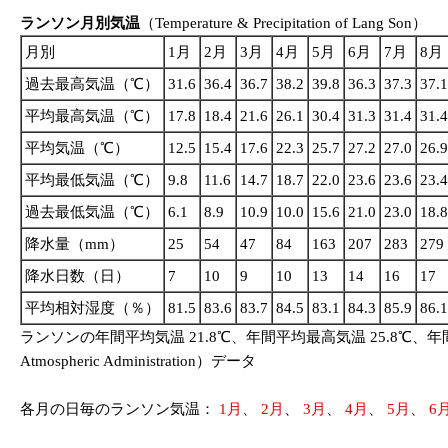
ランソン月別気温
（Temperature & Precipitation of Lang Son）
月別
1月
2月
3月
4月
5月
6月
7月
8月
過去最高気温（℃）
31.6
36.4
36.7
38.2
39.8
36.3
37.3
37.1
平均最高気温（℃）
17.8
18.4
21.6
26.1
30.4
31.3
31.4
31.4
平均気温（℃）
12.5
15.4
17.6
22.3
25.7
27.2
27.0
26.9
平均最低気温（℃）
9.8
11.6
14.7
18.7
22.0
23.6
23.6
23.4
過去最低気温（℃）
6.1
8.9
10.9
10.0
15.6
21.0
23.0
18.8
降水量（mm）
25
54
47
84
163
207
283
279
降水日数（日）
7
10
9
10
13
14
16
17
平均相対湿度（％）
81.5
83.6
83.7
84.5
83.1
84.3
85.9
86.1
ランソンの年間平均気温 21.8℃、年間平均最高気温 25.8℃、年間平均
Atmospheric Administration）データ
各月の日毎のランソン気温：
1月
、
2月
、
3月
、
4月
、
5月
、
6