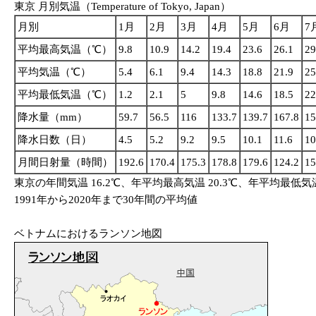
東京 月別気温（Temperature of Tokyo, Japan）
月別
1月
2月
3月
4月
5月
6月
7
平均最高気温（℃）
9.8
10.9
14.2
19.4
23.6
26.1
29
平均気温（℃）
5.4
6.1
9.4
14.3
18.8
21.9
25
平均最低気温（℃）
1.2
2.1
5
9.8
14.6
18.5
22
降水量（mm）
59.7
56.5
116
133.7
139.7
167.8
15
降水日数（日）
4.5
5.2
9.2
9.5
10.1
11.6
10
月間日射量（時間）
192.6
170.4
175.3
178.8
179.6
124.2
15
東京の年間気温 16.2℃、年平均最高気温 20.3℃、年平均最低気
1991年から2020年まで30年間の平均値
ベトナムにおけるランソン地図