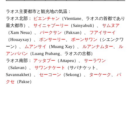
ラオス主要都市と観光地の気温：
ラオス北部：
ビエンチャン
（Vientiane、ラオスの首都であり
最大都市）、
サイニャブーリー
（Sainyabuli）、
サムヌア
（Xam Neua）、
パークサン
（Pakxan）、
フアイサーイ
（Houayxay）、
ポンサーリー
、
ポーンサワン
（シエンクワ
ーン）、
ムアンサイ
（Muang Xay）、
ルアンナムター
、
ル
アンパバン
（Luang Prabang、ラオスの古都）
ラオス南部：
アッタプー
（Attapeu）、
サーラワン
（Salavan）、
サワンナケート
（サバナケット、
Savannakhet）、
セーコーン
（Sekong）、
ターケーク
、
パ
クセ
（Pakse）