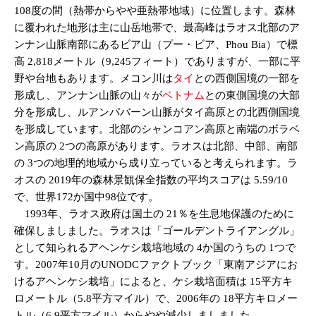
108度の間（熱帯からやや亜熱帯地域）に位置します。森林
に覆われた地形は主に山岳地帯で、最高峰はラオス北部のア
ンナン山脈南部にあるビア山（プー・ビア、Phou Bia）で標
高 2,818メートル（9,245フィート）でありますが、一部に平
野や台地もあります。メコン川は
タイ
との西側国境の一部を
形成し、アンナン山脈の山々が
ベトナム
との東側国境の大部
分を形成し、ルアンパバーン山脈がタイ高原との北西側国境
を形成しています。北部のシャンコアン高原と南端のボラベ
ン高原の 2つの高原があります。ラオスは北部、中部、南部
の 3つの地理的地域から成り立っていると考えられます。ラ
オスの 2019年の森林景観保全指数の平均スコアは 5.59/10
で、世界172か国中98位です。
1993年、ラオス政府は国土の 21％を生息地保護のために
確保しましました。ラオスは「ゴールデントライアングル」
として知られるアヘンケシ栽培地域の 4か国のうちの 1つで
す。2007年10月のUNODCファクトブック「東南アジアにお
けるアヘンケシ栽培」によると、ケシ栽培面積は 15平方キ
ロメートル（5.8平方マイル）で、2006年の 18平方キロメー
トル（6.9平方マイル）からやや減少しましました。