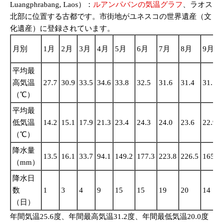
Luangphrabang, Laos）：
ルアンパバンの気温グラフ
、ラオス
北部に位置する古都です。市街地がユネスコの世界遺産（文
化遺産）に登録されています。
月別
1月
2月
3月
4月
5月
6月
7月
8月
9月
平均最
高気温
27.7
30.9
33.5
34.6
33.8
32.5
31.6
31.4
31.7
（℃）
平均最
低気温
14.2
15.1
17.9
21.3
23.4
24.3
24.0
23.6
22.9
（℃）
降水量
13.5
16.1
33.7
94.1
149.2
177.3
223.8
226.5
165.8
（mm）
降水日
数
1
3
4
9
15
15
19
20
14
（日）
年間気温25.6度、年間最高気温31.2度、年間最低気温20.0度