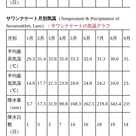
（日）
サワンナケート月別気温
（Temperature & Precipitation of
Savannakhet, Laos）：
サワンナケートの気温グラフ
月別
1月
2月
3月
4月
5月
6月
7月
8月
9月
平均最
高気温
29.3
31.4
33.8
35.0
33.3
32.0
31.3
30.6
31.1
（℃）
平均最
低気温
14.9
17.7
21.3
23.9
24.6
24.8
24.2
24.0
23.5
（℃）
降水量
3.7
17.3
31.9
90.8
168.3
262.5
219.0
343.4
219.0
（mm）
降水日
数
1
3
3
7
14
16
18
19
14
（日）