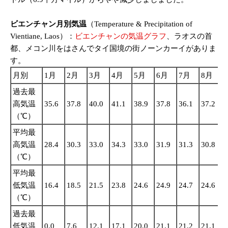
ビエンチャン月別気温
（Temperature & Precipitation of
Vientiane, Laos）：
ビエンチャンの気温グラフ
、ラオスの首
都、メコン川をはさんでタイ国境の街ノーンカーイがありま
す。
月別
1月
2月
3月
4月
5月
6月
7月
8月
過去最
高気温
35.6
37.8
40.0
41.1
38.9
37.8
36.1
37.2
3
（℃）
平均最
高気温
28.4
30.3
33.0
34.3
33.0
31.9
31.3
30.8
3
（℃）
平均最
低気温
16.4
18.5
21.5
23.8
24.6
24.9
24.7
24.6
2
（℃）
過去最
低気温
0.0
7.6
12.1
17.1
20.0
21.1
21.2
21.1
2