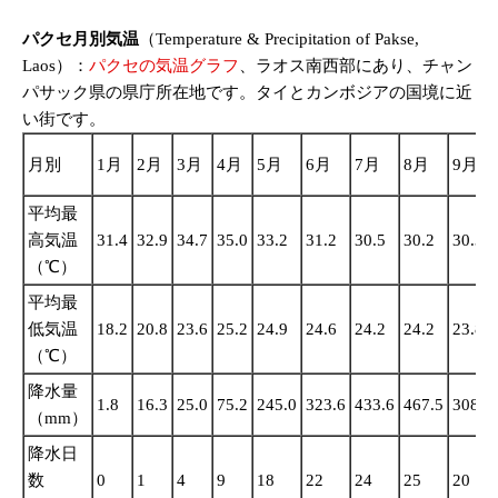
パクセ月別気温
（Temperature & Precipitation of Pakse,
Laos）：
パクセの気温グラフ
、ラオス南西部にあり、チャン
パサック県の県庁所在地です。タイとカンボジアの国境に近
い街です。
月別
1月
2月
3月
4月
5月
6月
7月
8月
9月
平均最
高気温
31.4
32.9
34.7
35.0
33.2
31.2
30.5
30.2
30.3
（℃）
平均最
低気温
18.2
20.8
23.6
25.2
24.9
24.6
24.2
24.2
23.8
（℃）
降水量
1.8
16.3
25.0
75.2
245.0
323.6
433.6
467.5
308.7
（mm）
降水日
数
0
1
4
9
18
22
24
25
20