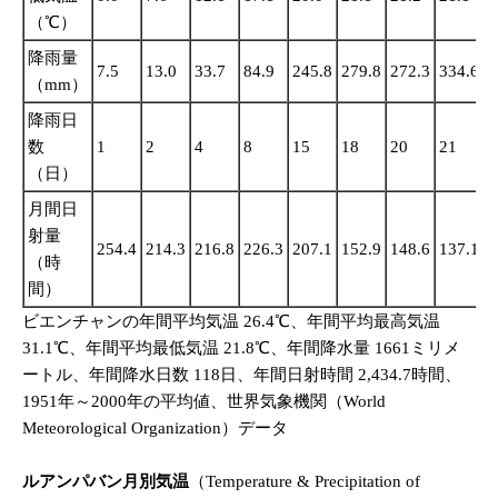
（℃）
降雨量
7.5
13.0
33.7
84.9
245.8
279.8
272.3
334.6
2
（mm）
降雨日
数
1
2
4
8
15
18
20
21
1
（日）
月間日
射量
254.4
214.3
216.8
226.3
207.1
152.9
148.6
137.1
1
（時
間）
ビエンチャンの年間平均気温 26.4℃、年間平均最高気温
31.1℃、年間平均最低気温 21.8℃、年間降水量 1661ミリメ
ートル、年間降水日数 118日、年間日射時間 2,434.7時間、
1951年～2000年の平均値、世界気象機関（World
Meteorological Organization）データ
ルアンパバン月別気温
（Temperature & Precipitation of