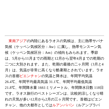
東南アジア
の内陸にあるラオスの気候は、主に熱帯サバナ
気候（ケッペン気候区分：Aw）に属し、熱帯モンスーン気
候（ケッペン気候区分：Am）の傾向もみられます。季節
は、5月から11月までの雨期と12月から翌年4月までの乾期の
二つに大別されます。また、乾期の最後の二ヶ月間（3月と4
月）は、気温が非常に高くなり酷暑期とされています。ラオ
スの首都
ビエンチャン
の気温と降水は、年間平均気温
26.4℃、年間平均最高気温 31.1℃、年間平均最低気温
21.8℃、年間降水量 1661ミリメートル、年間降水日数 118日
です。ラオス旅行のベストシーズンは、比較的涼しくなり晴
れの天気が多い12月から2月の三ヶ月間です。首都はビエン
チャン、他の大都市としては
ルアンパバン
（ルアンプラバ