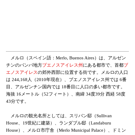
メルロ（スペイン語：Merlo, Buenos Aires）は、アルゼン
チンのパンパ地方
ブエノスアイレス州
にある都市で、首都
ブ
エノスアイレス
の郊外西部に位置する街です。メルロの人口
は 244,168人（2010年現在）、ブエノスアイレス州では 6番
目、アルゼンチン国内では 18番目に人口の多い都市です。
海抜 16メートル（52フィート）、南緯 34度39分 西経 58度
43分です。
メルロの観光名所としては、スリバン邸（Sullivan
House、19世紀に建築）、ランダブル邸（Landaburu
House）、メルロ市庁舎（Merlo Municipal Palace）、ドミン