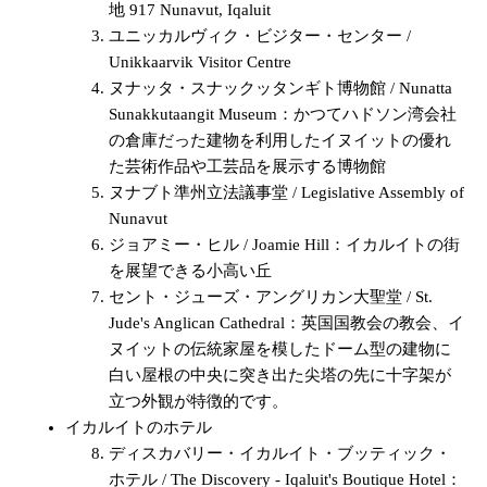
地 917 Nunavut, Iqaluit
ユニッカルヴィク・ビジター・センター /
Unikkaarvik Visitor Centre
ヌナッタ・スナックッタンギト博物館 / Nunatta
Sunakkutaangit Museum：かつてハドソン湾会社
の倉庫だった建物を利用したイヌイットの優れ
た芸術作品や工芸品を展示する博物館
ヌナブト準州立法議事堂 / Legislative Assembly of
Nunavut
ジョアミー・ヒル / Joamie Hill：イカルイトの街
を展望できる小高い丘
セント・ジューズ・アングリカン大聖堂 / St.
Jude's Anglican Cathedral：英国国教会の教会、イ
ヌイットの伝統家屋を模したドーム型の建物に
白い屋根の中央に突き出た尖塔の先に十字架が
立つ外観が特徴的です。
イカルイトのホテル
ディスカバリー・イカルイト・ブッティック・
ホテル / The Discovery - Iqaluit's Boutique Hotel：