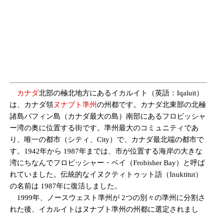
カナダ
北部の極北地方にあるイカルイト（英語：Iqaluit）
は、カナダ領
ヌナブト準州
の州都です。カナダ北東部の北極
諸島バフィン島（カナダ最大の島）南部にあるフロビッシャ
ー湾の奥に位置する街です。準州最大のコミュニティであ
り、唯一の都市（シティ、City）で、カナダ最北端の都市で
す。1942年から 1987年までは、市が位置する海岸の大きな
湾にちなんでフロビッシャー・ベイ（Frobisher Bay）と呼ば
れていました。伝統的なイヌクティトゥット語（Inuktitut）
の名前は 1987年に復活しました。
1999年、ノースウェスト準州が 2つの別々の準州に分割さ
れた後、イカルイトはヌナブト準州の州都に選定されまし