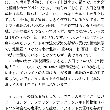
た。この出来事以前は、イカルイトは小さな都市で、カナダ
北極圏やカナダ以外ではあまり知られておらず、人口と経済
成長は非常に限られていました。これはイカルイトが孤立し
ており、高価な輸入物資に大きく依存しているためです。ヌ
ナブト準州の他の地域と同様に、この都市はカナダの他の地
域と道路や鉄道でつながっておらず、船でつながっているの
は 1年のうちの一部（夏）だけです。イカルイトはバフィン
島沖の冷たいラブラドル海流の深海の影響を受けた極地気候
で、北極圏よりかなり南の北緯 63度44分58秒 西経 68度31分
18秒に位置しているにもかかわらず、街は寒冷です。
2021年のカナダ国勢調査によると、人口は 7,429人（市街
地人口：6,991人）で、2016年の国勢調査から 4.0％減少して
います。イカルイトの人口はカナダ各州・準州の州都の中で
最も少ないです。イカルイトの住民はイカルミウト（単数
形：イカルミウク）と呼ばれています。
イカルイトの観光名所としては、ユニッカルヴィク・ビジ
ター・センター、ヌナッタ・スナックッタンギト博物館（ハ
ドソン湾会社の倉庫だった建物、イヌイットの優れた芸術作