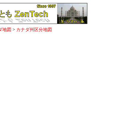
ダ地図
>
カナダ州区分地図