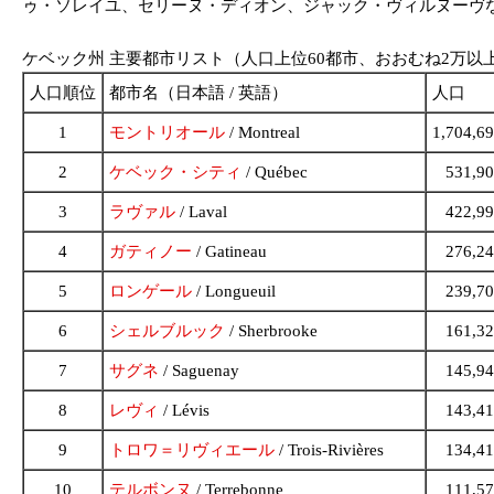
ゥ・ソレイユ、セリーヌ・ディオン、ジャック・ヴィルヌーヴ
ケベック州 主要都市リスト（人口上位60都市、おおむね2万以上
人口順位
都市名（日本語 / 英語）
人口
1
モントリオール
/ Montreal
1,704,6
2
ケベック・シティ
/ Québec
531,9
3
ラヴァル
/ Laval
422,9
4
ガティノー
/ Gatineau
276,2
5
ロンゲール
/ Longueuil
239,7
6
シェルブルック
/ Sherbrooke
161,3
7
サグネ
/ Saguenay
145,9
8
レヴィ
/ Lévis
143,4
9
トロワ＝リヴィエール
/ Trois-Rivières
134,4
10
テルボンヌ
/ Terrebonne
111,5