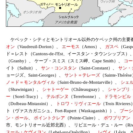
ケベック・シティとモントリオール以外のケベック州の主要都市や
オン
（Vaudreuil-Dorion）、
エーモス
（Amos）、
ガスペ
（Gas
ド＝レスト（Cantons-de-l'Est、イースタン・タウンシップス）、
（Granby）、 ケープ・スミス（スミス岬、Cape Smith）、
コー
イト（Salluit）、
サン・コンスタン
（Saint-Constant）、
サン・
ョージズ、Saint-Georges）、
サント＝テレーズ
（Sainte-Thérè
ノ＝ド＝モンタルヴィル
（Saint-Bruno-de-Montarville）、
シェ
（Shawinigan）、
シャトーゲー
（Châteauguay）、
シャンブリ
ー
（Sorel-Tracy）、
テルボンヌ
（Terrebonne）、
ドラモンビル
（Dolbeau-Mistassini）、
トロワ・リヴィエール
（Trois Rivier
ト（ヴァスカガニシュ、Fort-Rupert（Waskaganish））、
ブーシ
ン・ポール
、
ポイントクレア
（Pointe-Claire）、
ボワブリアン
（
市、モントリオール近郊北西）、 リビエール・デュ・ルー（Rivière
スール・ケヴィヨン
（Lebel-sur-Quévillon）、
レヴィ
（Lévi