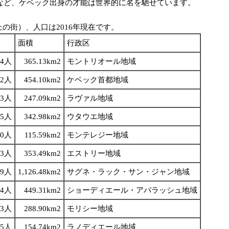
など、ケベック出身の才能は世界的に名を馳せています。
の街）、人口は2016年現在です。
面積
行政区
94人
365.13km2
モントリオール地域
02人
454.10km2
ケベック首都地域
93人
247.09km2
ラヴァル地域
45人
342.98km2
ウタウエ地域
00人
115.59km2
モンテレジー地域
23人
353.49km2
エストリー地域
49人
1,126.48km2
サグネ・ラック・サン・ジャン地域
14人
449.31km2
ショーディエール・アパラッシュ地域
13人
288.90km2
モリシー地域
75人
154.74km2
ラノディエール地域