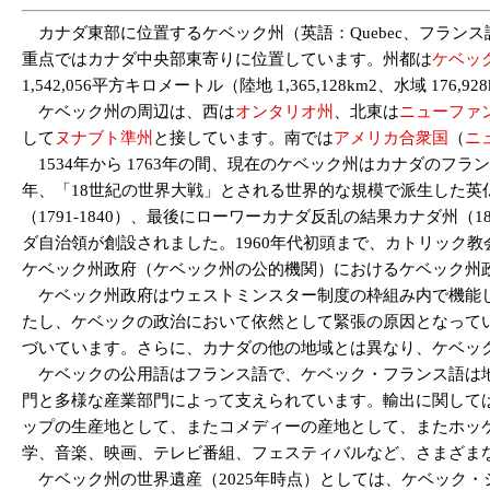
カナダ東部に位置するケベック州（英語：Quebec、フランス語
重点ではカナダ中央部東寄りに位置しています。州都は
ケベッ
1,542,056平方キロメートル（陸地 1,365,128km2、水域 17
ケベック州の周辺は、西は
オンタリオ州
、北東は
ニューファ
して
ヌナブト準州
と接しています。南では
アメリカ合衆国
（
ニ
1534年から 1763年の間、現在のケベック州はカナダのフランス植民地
年、「18世紀の世界大戦」とされる世界的な規模で派生した英
（1791-1840）、最後にローワーカナダ反乱の結果カナダ州（1
ダ自治領が創設されました。1960年代初頭まで、カトリック教
ケベック州政府（ケベック州の公的機関）におけるケベック州
ケベック州政府はウェストミンスター制度の枠組み内で機能し
たし、ケベックの政治において依然として緊張の原因となって
づいています。さらに、カナダの他の地域とは異なり、ケベッ
ケベックの公用語はフランス語で、ケベック・フランス語は地
門と多様な産業部門によって支えられています。輸出に関して
ップの生産地として、またコメディーの産地として、またホッ
学、音楽、映画、テレビ番組、フェスティバルなど、さまざま
ケベック州の世界遺産（2025年時点）としては、ケベック・