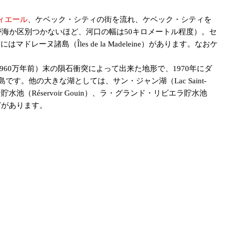
ィエール
、ケベック・シティの街を流れ、ケベック・シティを
が海か区別つかないほど、河口の幅は50キロメートル程度）。セ
ドレーヌ諸島（Îles de la Madeleine）があります。なおケ
1億9960万年前）末の隕石衝突によって出来た地形で、1970年にダ
です。他の大きな湖としては、サン・ジャン湖（Lac Saint-
グアン貯水池（Réservoir Gouin）、ラ・グランド・リビエラ貯水池
）などがあります。