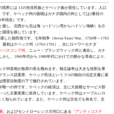
、その境界には 11の先住民族とケベック族が居住しています。人口
real）です。ケベック州の面積はカナダ国内の州としては2番目の
2021年現在）です。
と接し、北西から北は海（ハドソン湾からハドソン海峡）を介
と国境を接しています。
民地です。七年戦争（Seven Years' War、1756年～1763
最初はケベック州（1763-1791）、次にローワーカナダ
ノバスコシア州
、ニュー・ブランズウィック州と連合し、カナ
し、1960年代から 1980年代にかけての静かな革命により、
ック州首相が政府の長を務めます。独立論争は大きな役割を果
ランス語憲章、ケベック民法という 3つの独自の法定文書に基
は慣習法制度の下で施行されています。
ダ唯一の州です。ケベックの経済は、主に大規模なサービス部
いった主要産業に依存しています。ケベック州はメープルシロ
よく知られています。また、ケベック州は文化でも有名で、文
園
」およびセントローレンス川河口にある「
アンティコステ