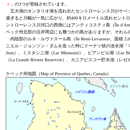
ィ
」の3つが登録されています。
五大湖のオンタリオ湖を流れ出たセントローレンス川がケベ
過ぎると川幅が一気に広がり、約400キロメートル流れセント
ントローレンス川河口の西側にはアンティコスティ島（Île d'Antic
ベック州北部の沿岸周辺にも幾つかの島がありますが、それら
内陸部のルネ・ルヴァスール島（île René-Levasseur、
ニエル・ジョンソン・ダムを造った時にドーナツ状の淡水湖「マニクアガ
Jean）、ミスタシニ湖（Lac Mistassini）、ビアンビル湖（Lac
（La Grande Riviere Reservoir）、カニアピスコー貯水池（
ケベック州地図（Map of Province of Quebec, Canada）