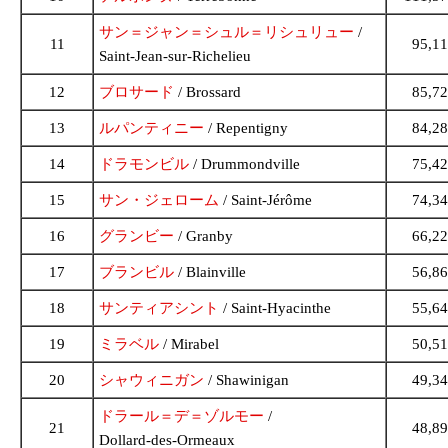
サン＝ジャン＝シュル＝リシュリュー
/
11
95,1
Saint-Jean-sur-Richelieu
12
ブロサード
/ Brossard
85,7
13
ルパンティニー
/ Repentigny
84,2
14
ドラモンビル
/ Drummondville
75,4
15
サン・ジェローム
/ Saint-Jérôme
74,3
16
グランビー
/ Granby
66,2
17
ブランビル
/ Blainville
56,8
18
サンティアシント
/ Saint-Hyacinthe
55,6
19
ミラベル
/ Mirabel
50,5
20
シャウィニガン
/ Shawinigan
49,3
ドラール＝デ＝ゾルモー
/
21
48,8
Dollard-des-Ormeaux