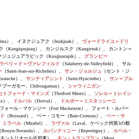
lma）、 イヌクジュアク（Inukjuak）、
ヴォードライユ＝ドリ
Kangiqsujuaq）、 カンジルスク（Kangirsuk）、 カントン＝
クジュジュアラピック（Kuujjuarapik）、
グランビー
ラベリ＝ド＝ヴァレフィルド
（Salaberry-de-Valleyfield）、 サル
ー
（Saint-Jean-sur-Richelieu）、
サン・ジョルジュ
（セント・ジ
-Eustache）、
サンティアシント
（Saint-Hyacinthe）、
サン＝ブル
チブーガモー、Chibougamau）、
シャウィニガン
セトフォード・マインズ
（Thetford Mines）、
ソレル＝トレイシ
eaux）、
ドルバル
（Dorval）、
ドルボー＝ミスタッシーニ
le）、 フォール・マケンジー（Fort Mackenzie）、 フォート・ルパー
ド
（Brossard）、 ベー・コモー（Baie-Comeau）、
ベー・サ
、
ミラベル
（Mirabel）、
ラヴァル
（Laval、ケベック州第3の都
Rouyn-Noranda）、
ルパンティニー
（Repentigny）、
ルベル・
il、モントリオール近郊東）、
モン・トランブラン
（Mont