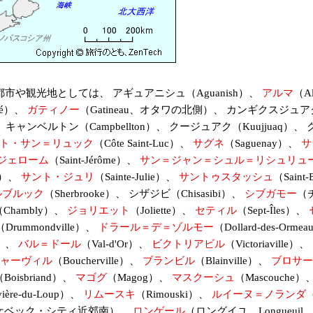
観光地としては、 アギュアニシュ（Aguanish）、
アルマ
（A
pé）、
ガティノー
（Gatineau、オタワの北側）、 カンギクスジュアク（
 キャンベルトン（Campbellton）、 クージュアク（Kuujjuaq）、 
ト・サン＝リュック
（Côte Saint-Luc）、
サグネ
（Saguenay）、
サ
ジェローム
（Saint-Jérôme）、
サン＝ジャン＝シュル＝リシュリュ
se）、
サント・ジュリ
（Sainte-Julie）、
サントゥスタッシュ
（Saint
ルブルック
（Sherbrooke）、 シザジビ（Chisasibi）、
シブガモー
（
（Chambly）、
ジョリエット
（Joliette）、
セティル
（Sept-Îles）、
（Drummondville）、
ドラール＝デ＝ゾルモー
（Dollard-des-Orm
es）、
バル＝ドール
（Val-d'Or）、
ビクトリアビル
（Victoriavil
ャーヴィル
（Boucherville）、
ブランビル
（Blainville）、
ブロサー
Boisbriand）、
マゴグ
（Magog）、
マスクーシュ
（Mascouche）
-du-Loup）、
リムースキ
（Rimouski）、
ルイーヌ＝ノランダ
（
s、ケベック・シティ近郊南）、
ロンゲール
（ロングイユ、Longueu