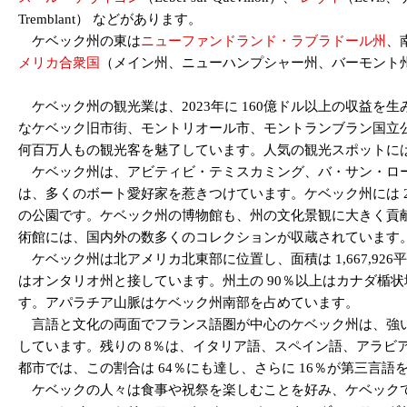
Tremblant） などがあります。
ケベック州の東は
ニューファンドランド・ラブラドール州
、
メリカ合衆国
（メイン州、ニューハンプシャー州、バーモント
ケベック州の観光業は、2023年に 160億ドル以上の収益を生み出
なケベック旧市街、モントリオール市、モントランブラン国立
何百万人もの観光客を魅了しています。人気の観光スポットに
ケベック州は、アビティビ・テミスカミング、バ・サン・ロー
は、多くのボート愛好家を惹きつけています。ケベック州には 
の公園です。ケベック州の博物館も、州の文化景観に大きく貢
術館には、国内外の数多くのコレクションが収蔵されています。2
ケベック州は北アメリカ北東部に位置し、面積は 1,667,92
はオンタリオ州と接しています。州土の 90％以上はカナダ楯
す。アパラチア山脈はケベック州南部を占めています。
言語と文化の両面でフランス語圏が中心のケベック州は、強い英
しています。残りの 8％は、イタリア語、スペイン語、アラビア
都市では、この割合は 64％にも達し、さらに 16％が第三言語
ケベックの人々は食事や祝祭を楽しむことを好み、ケベックで