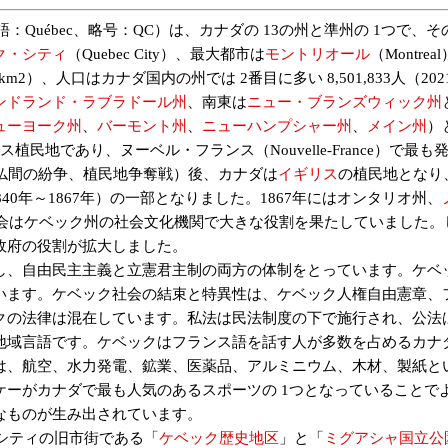
：Québec、略号：QC）は、カナダの 13の州と準州の 1つで
ク・シティ
（Quebec City）、最大都市は
モントリオール
（Mont
6,928km2）、人口はカナダ国内の州では 2番目に多い 8,501,833人（
ンドランド・ラブラドール州
、南東は
ニュー・ブランズウィック州
ューヨーク州
、
バーモント州
、
ニューハンプシャー州
、
メイン州
）
であり、ヌーベル・フランス（Nouvelle-France）で最も発展した植
仏間の紛争、植民地争奪戦）後、カナダは
イギリス
の植民地となり、
840年～1867年）の一部となりました。1867年にはオンタリオ州、
会はケベック州の社会文化機関で大きな役割を果たしていました。しか
政府の役割が拡大しました。
、自由民主主義と立憲君主制の両方の体制をとっています。ケベ
います。ケベック社会の結束と特異性は、ケベック人権自由憲章、フ
クの法律は混在しています。私法は民法制度の下で施行され、公法
域言語です。ケベックはフランス語を話す人が多数を占めるカナ
は、航空、水力発電、鉱業、医薬品、アルミニウム、木材、製紙と
ケーがカナダで最も人気のあるスポーツの 1つとなっていることで
なものが生み出されています。
シティの旧市街である「
ケベック歴史地区
」と「
ミグアシャ国立公