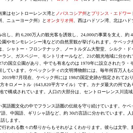
南東はセントローレンス湾と
ノバスコシア州
と
プリンス・エドワー
州、ニューヨーク州）と
オンタリオ州
、西はハドソン湾、北はハド
し、約 6,200万人の観光客を誘致し、24,000の事業を支え、約
公園やモンモレンシー滝などの自然景観が挙げられます。ケベック
は、シャトー・フロンテナック、ノートルダム大聖堂、シルク・ド
ラン、ガスペジー、モントリオールなど、21の観光地域に分かれ
27の国立公園があり、中でも有名なのは 1970年に設立されたラ
献しています。ケベックシティの文明博物館には、毎年何百万人も
019年7月現在、ケベック州には 198の国定史跡が指定されてお
6平方キロメートル（643,820平方マイル）です。カナダ最大の州
状地で構成されています。人口の大部分は、セントローレンス川流
語圏文化の中でフランス語圏の伝統を守り続けています。ケベック
語、中国語、ギリシャ語など、約 30の言語に分かれています。人
を話します。
行われる数々の祭りからもそれがよくわかります。彼らは文学、