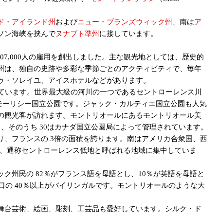
ド・アイランド州
および
ニュー・ブランズウィック州
、南は
ア
ソン海峡を挟んで
ヌナブト準州
に接しています。
 407,000人の雇用を創出しました。主な観光地としては、歴史的
州は、独自の史跡や多彩な季節ごとのアクティビティで、毎年
ゥ・ソレイユ、アイスホテルなどがあります。
ています。世界最大級の河川の一つであるセントローレンス川
・モーリシー国立公園です。ジャック・カルティエ国立公園も人気
の観光客が訪れます。モントリオールにあるモントリオール美
り、そのうち 30はカナダ国立公園局によって管理されています。
であり、フランスの 3倍の面積を誇ります。南はアメリカ合衆国、西
域、通称セントローレンス低地と呼ばれる地域に集中していま
州民の 82％がフランス語を母語とし、10％が英語を母語と
口の 40％以上がバイリンガルです。モントリオールのような大
舞台芸術、絵画、彫刻、工芸品も愛好しています。シルク・ド