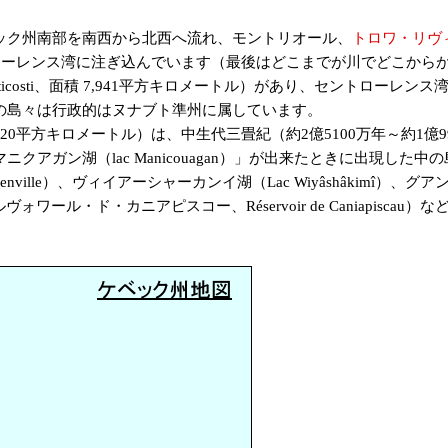
ック州南部を南西から北西へ流れ、モントリオール、
トロワ・リヴ
ローレンス湾に注ぎ込んでいます（最後はどこまでが川でどこから
osti、面積 7,941平方キロメートル）があり、セントローレンス湾にはマ
の島々は行政的はヌナブト準州に属しています。
面積 2,020平方キロメートル）は、中生代三畳紀（約2億5100万年～約
ン湖（lac Manicouagan）」が出来たときに出現した中の島
 Bienville）、ヴィイアーシャーカンイ湖（Lac Wiyâshâkimî）、
レゼルヴォワール・ド・カニアピスコー、Réservoir de Caniapiscau