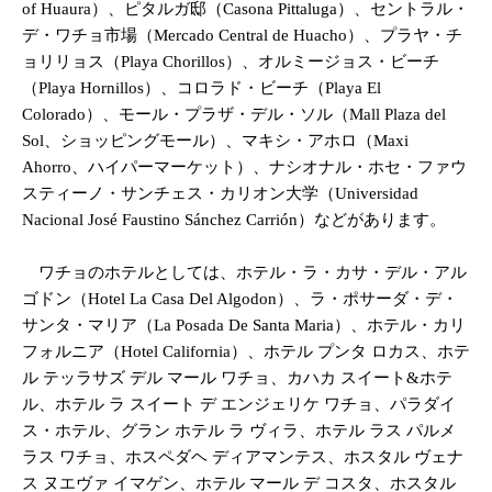
of Huaura）、ピタルガ邸（Casona Pittaluga）、セントラル・
デ・ワチョ市場（Mercado Central de Huacho）、プラヤ・チ
ョリリョス（Playa Chorillos）、オルミージョス・ビーチ
（Playa Hornillos）、コロラド・ビーチ（Playa El
Colorado）、モール・プラザ・デル・ソル（Mall Plaza del
Sol、ショッピングモール）、マキシ・アホロ（Maxi
Ahorro、ハイパーマーケット）、ナシオナル・ホセ・ファウ
スティーノ・サンチェス・カリオン大学（Universidad
Nacional José Faustino Sánchez Carrión）などがあります。
ワチョのホテルとしては、ホテル・ラ・カサ・デル・アル
ゴドン（Hotel La Casa Del Algodon）、ラ・ポサーダ・デ・
サンタ・マリア（La Posada De Santa Maria）、ホテル・カリ
フォルニア（Hotel California）、ホテル プンタ ロカス、ホテ
ル テッラサズ デル マール ワチョ、カハカ スイート&ホテ
ル、ホテル ラ スイート デ エンジェリケ ワチョ、パラダイ
ス・ホテル、グラン ホテル ラ ヴィラ、ホテル ラス パルメ
ラス ワチョ、ホスペダヘ ディアマンテス、ホスタル ヴェナ
ス ヌエヴァ イマゲン、ホテル マール デ コスタ、ホスタル