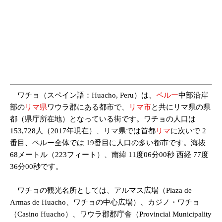
ワチョ（スペイン語：Huacho, Peru）は、
ペルー
中部沿岸
部の
リマ県
ワウラ郡にある都市で、
リマ市
と共にリマ県の県
都（県庁所在地）となっている街です。ワチョの人口は
153,728人（2017年現在）、リマ県では首都
リマ
に次いで 2
番目、ペルー全体では 19番目に人口の多い都市です。
海抜
68メートル（223フィート）、南緯 11度06分00秒 西経 77度
36分00秒です。
ワチョの観光名所としては、アルマス広場（Plaza de
Armas de Huacho、ワチョの中心広場）、カジノ・ワチョ
（Casino Huacho）、ワウラ郡郡庁舎（Provincial Municipality