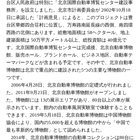
台区人民政府は特別に「北京国際自動車博覧センター建設事
務所」を設立しました。北京市計画委員会が 2002年10月18
日に承認した「計画意見」によると、このプロジェクトは豊
台区華郷四合荘村に位置し、万寿路南延長線の西側、南四環
西路の北側にあります。総敷地面積は 58ヘクタール、地上
建築面積は 50万平方メートル以上、総投資額は 40億元で
す。北京国際自動車博覧センターは完成後、北京自動車博物
館、販売ホール、ブランドホール、ビジネス地区、自動車テ
ーマパークなどが含まれる予定です。その中で、北京自動車
博物館は北京で重点的に建設された5つの主要な博物館の一
つです。
2006年4月28日、北京自動車博物館の定礎式が行われまし
た。2011年9月23日、北京自動車博物館がオープンしまし
た。博物館には 13の展示エリアがあり、80台以上の車が展
示されています。館内の自動車風洞実験室で体験することも
できます。2019年5月18日、北京自動車博物館は中国博物館
協会により、国内の5,000を超える博物館の中から「中国で
最も革新的な博物館」として認められました。
2014年、北京自動車博物館の自動車コレクションは80台に