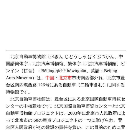
北京自動車博物館（ぺきん じどうしゃ はくぶつかん、中
国語簡体字：北京汽车博物馆、繁体字：北京汽車博物館、ピ
ンイン（拼音）：Běijīng qìchē bówùguǎn、英語：Beijing
Auto Museum）は、
中国
・
北京市
市街南西部外れ、北京市豊
台区南四環西路 126号にある自動車（二輪車含む）に関する
博物館です。
北京自動車博物館は、豊台区にある北京国際自動車博覧セ
ンターの中核建物です。北京国際自動車博覧センターと北京
自動車博物館プロジェクトは、2003年に北京市人民政府によ
って北京市の 60の重点プロジェクトの一つに挙げられ、豊
台区人民政府がその建設の責任を負い、この目的のために豊