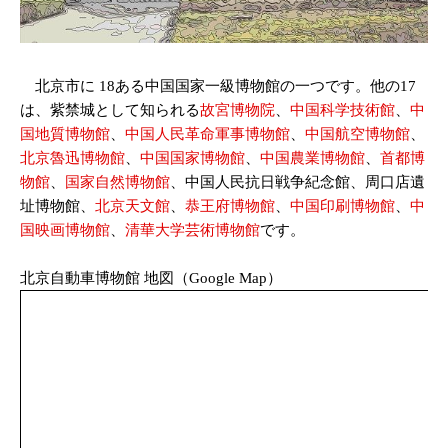
北京市に 18ある中国国家一級博物館の一つです。他の17
は、紫禁城として知られる
故宮博物院
、
中国科学技術館
、
中
国地質博物館
、
中国人民革命軍事博物館
、
中国航空博物館
、
北京魯迅博物館
、
中国国家博物館
、
中国農業博物館
、
首都博
物館
、
国家自然博物館
、中国人民抗日戦争紀念館、周口店遺
址博物館、
北京天文館
、
恭王府博物館
、
中国印刷博物館
、
中
国映画博物館
、
清華大学芸術博物館
です。
北京自動車博物館 地図（Google Map）