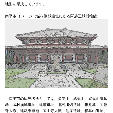
地形を形成しています。
南平市 イメージ（城村漢城遺址にある閩越王城博物館）
南平市の観光名所としては、黄崗山、武夷山、武夷山崖墓
群、城村漢城遺址、建窯遺址、北苑御焙遺址、朱熹墓、宝厳
寺大殿、建甌東嶽廟、宝山寺大殿、池湖遺址、貓耳山遺址、