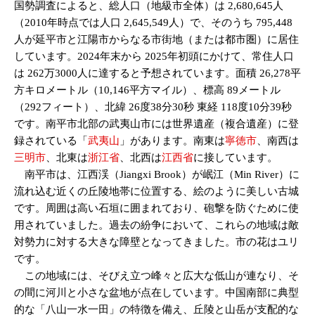
国勢調査によると、総人口（地級市全体）は 2,680,645人
（2010年時点では人口 2,645,549人）で、そのうち 795,448
人が延平市と江陽市からなる市街地（または都市圏）に居住
しています。2024年末から 2025年初頭にかけて、常住人口
は 262万3000人に達すると予想されています。面積 26,278平
方キロメートル（10,146平方マイル）、標高 89メートル
（292フィート）、北緯 26度38分30秒 東経 118度10分39秒
です。南平市北部の武夷山市には世界遺産（複合遺産）に登
録されている「
武夷山
」があります。南東は
寧徳市
、南西は
三明市
、北東は
浙江省
、北西は
江西省
に接しています。
南平市は、江西渓（Jiangxi Brook）が岷江（Min River）に
流れ込む近くの丘陵地帯に位置する、絵のように美しい古城
です。周囲は高い石垣に囲まれており、砲撃を防ぐために使
用されていました。過去の紛争において、これらの地域は敵
対勢力に対する大きな障壁となってきました。市の花はユリ
です。
この地域には、そびえ立つ峰々と広大な低山が連なり、そ
の間に河川と小さな盆地が点在しています。中国南部に典型
的な「八山一水一田」の特徴を備え、丘陵と山岳が支配的な