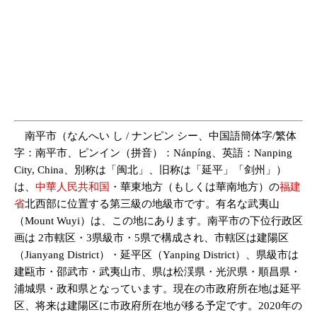
南平市（なんへい し / ナンピン シー、中国語簡体字/繁体
字：南平市、ピンイン（拼音）：Nánpíng、英語：Nanping
City, China、別称は「闽北」、旧称は「延平」「剑州」）
は、
中華人民共和国
・華東地方（もしくは華南地方）の
福建
省
北西部に位置する第三級の地級市です。有名な武夷山
（Mount Wuyi）は、この地にあります。南平市の下位行政区
画は 2市轄区・3県級市・5県で構成され、市轄区は建陽区
（Jianyang District）・延平区（Yanping District）、県級市は
建甌市・邵武市・武夷山市、県は松渓県・光沢県・順昌県・
浦城県・政和県となっています。現在の市政府所在地は延平
区、将来は建陽区に市政府所在地が移る予定です。2020年の