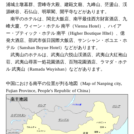
浦城土墩墓群、雲峰寺大殿、建甌文廟、九峰山、茫盪山、渓
源峡谷、石仏山、明翠閣、開平寺などがあります。
南平のホテルは、閩北大飯店、南平最佳西方財富酒店、九
峰大廈、ウィーン・ホテル 南平（Vienna Hotel）、ハイア
ー・ブティック・ホテル 南平（Higher Boutique Hltel）、億
発大酒店、邵武市仮日国際大飯店、サンシャン・ボユエ・ホ
テル（Sanshan Boyue Hotel）などがあります。
武夷山のホテルは、武夷山六悦山渓酒店、武夷山大紅袍山
荘、武夷山尋茶一処花園酒店、百翔花園酒店、ラマダ・ホテ
ル 武夷山（Ramada Wuyishan）などがあります。
中国における南平の位置が判る地図（Map of Nanping city,
Fujian Province, People's Republic of China）