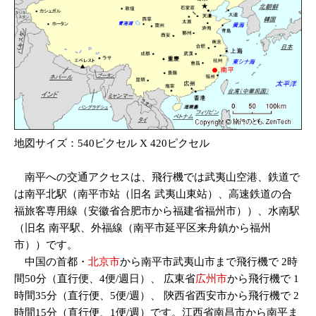
地図サイズ：540ピクセル X 420ピクセル
南平への交通アクセスは、飛行機では武夷山空港、鉄道で
は南平北駅（南平市站（旧名 武夷山東站）、高速鉄道の合
福旅客専用線（安徽省合肥市から福建省福州市））、水南駅
（旧名 南平駅、外福線（南平市延平区来舟鎮から福州
市））です。
中国の首都・
北京市
から南平市武夷山市まで飛行機で 2時
間50分（直行便、4便/週日）、
広東省
広州市
から飛行機で 1
時間35分（直行便、5便/週）、
陝西省西安市から飛行機で 2
時間15分（直行便、1便/週）です。江西省南昌市から南平ま