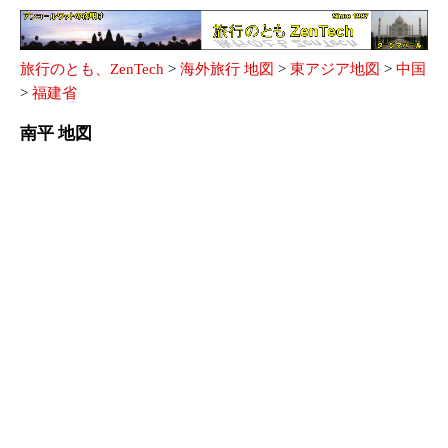
旅行のとも、ZenTech
>
海外旅行 地図
>
東アジア地図
>
中国
>
福建省
南平 地図