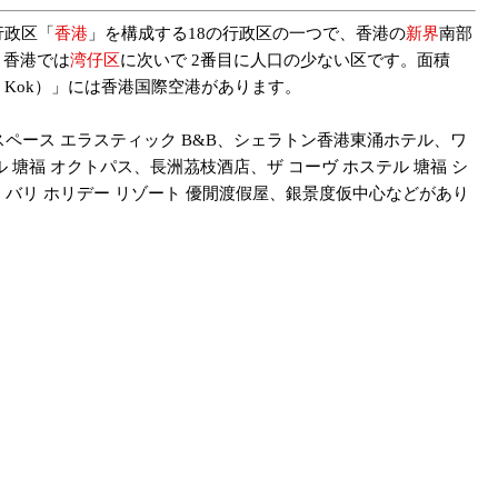
行政区「
香港
」を構成する18の行政区の一つで、香港の
新界
南部
）、香港では
湾仔区
に次いで 2番目に人口の少ない区です。面積
p Kok）」には香港国際空港があります。
スペース エラスティック B&B、シェラトン香港東涌ホテル、ワ
 塘福 オクトパス、長洲茘枝酒店、ザ コーヴ ホステル 塘福 シ
、バリ ホリデー リゾート 優閒渡假屋、銀景度仮中心などがあり