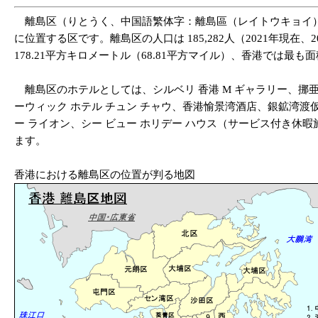
離島区（りとうく、中国語繁体字：離島區（レイトウキョイ）、英語：Islan
に位置する区です。離島区の人口は 185,282人（2021年現在、20
178.21平方キロメートル（68.81平方マイル）、香港では最
離島区のホテルとしては、シルベリ 香港 M ギャラリー、挪亜
ーウィック ホテル チュン チャウ、香港愉景湾酒店、銀鉱湾渡仮
ー ライオン、シー ビュー ホリデー ハウス（サービス付き休
ます。
香港における離島区の位置が判る地図