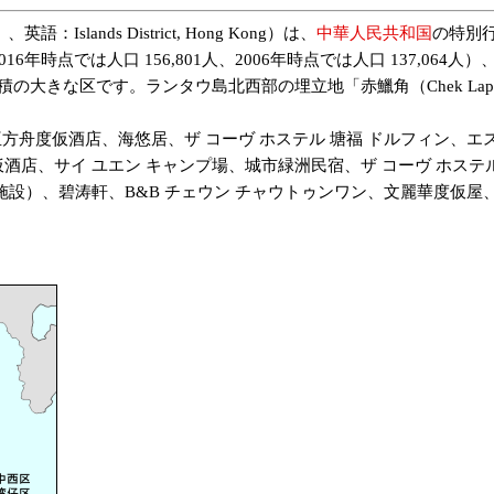
ds District, Hong Kong）は、
中華人民共和国
の特別
16年時点では人口 156,801人、2006年時点では人口 137,064人
も面積の大きな区です。ランタウ島北西部の埋立地「赤鱲角（Chek La
方舟度仮酒店、海悠居、ザ コーヴ ホステル 塘福 ドルフィン、エ
酒店、サイ ユエン キャンプ場、城市緑洲民宿、ザ コーヴ ホステル
暇施設）、碧涛軒、B&B チェウン チャウトゥンワン、文麗華度仮屋