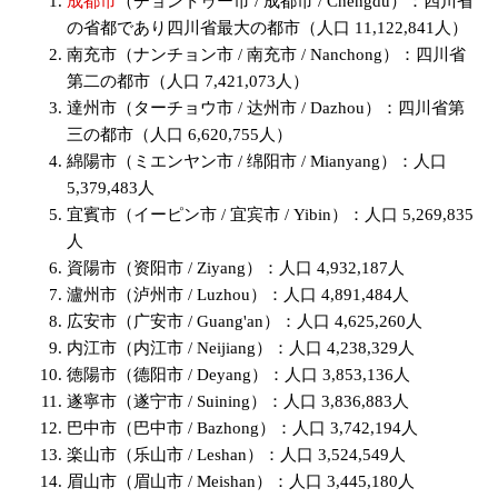
成都市
（チョントゥー市 / 成都市 / Chengdu）：四川省
の省都であり四川省最大の都市（人口 11,122,841人）
南充市（ナンチョン市 / 南充市 / Nanchong）：四川省
第二の都市（人口 7,421,073人）
達州市（ターチョウ市 / 达州市 / Dazhou）：四川省第
三の都市（人口 6,620,755人）
綿陽市（ミエンヤン市 / 绵阳市 / Mianyang）：人口
5,379,483人
宜賓市（イーピン市 / 宜宾市 / Yibin）：人口 5,269,835
人
資陽市（资阳市 / Ziyang）：人口 4,932,187人
瀘州市（泸州市 / Luzhou）：人口 4,891,484人
広安市（广安市 / Guang'an）：人口 4,625,260人
内江市（内江市 / Neijiang）：人口 4,238,329人
徳陽市（德阳市 / Deyang）：人口 3,853,136人
遂寧市（遂宁市 / Suining）：人口 3,836,883人
巴中市（巴中市 / Bazhong）：人口 3,742,194人
楽山市（乐山市 / Leshan）：人口 3,524,549人
眉山市（眉山市 / Meishan）：人口 3,445,180人