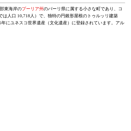
部東海岸の
プーリア州
のバーリ県に属する小さな町であり、コ
では人口 10,718人）で、独特の円錐形屋根のトゥルッリ建築
は 1996年にユネスコ世界遺産（文化遺産）に登録されています。アル