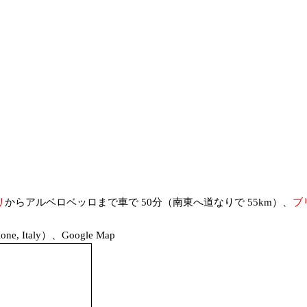
リ
からアルベロベッロまで車で 50分（南東へ道なりで 55km）、
ブ
e, Italy）、Google Map