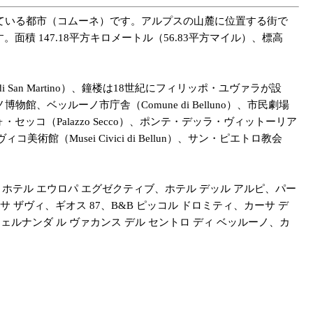
ている都市（コムーネ）です。アルプスの山麓に位置する街で
面積 147.18平方キロメートル（56.83平方マイル）、標高
 San Martino）、鐘楼は18世紀にフィリッポ・ユヴァラが設
博物館、ベッルーノ市庁舎（Comune di Belluno）、市民劇場
ッツォ・セッコ（Palazzo Secco）、ポンテ・デッラ・ヴィットーリア
i）、チヴィコ美術館（Musei Civici di Bellun）、サン・ピエトロ教会
ホテル エウロパ エグゼクティブ、ホテル デッル アルピ、パー
 ザヴィ、ギオス 87、B&B ピッコル ドロミティ、カーサ デ
フェルナンダ ル ヴァカンス デル セントロ ディ ベッルーノ、カ