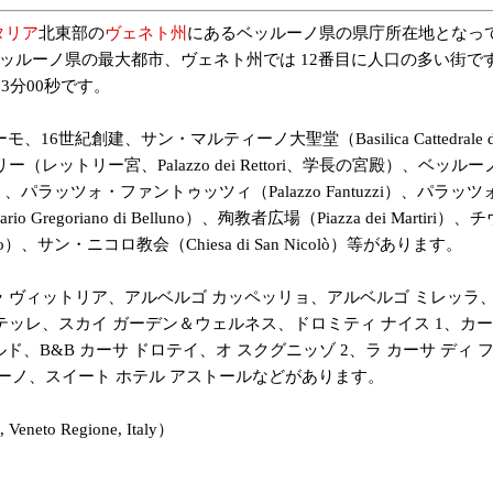
タリア
北東部の
ヴェネト州
にあるベッルーノ県の県庁所在地となっ
）、ベッルーノ県の最大都市、ヴェネト州では 12番目に人口の多い街です。
13分00秒です。
建、サン・マルティーノ大聖堂（Basilica Cattedrale di
レットリー宮、Palazzo dei Rettori、学長の宮殿）、ベッルーノ
ugo）、パラッツォ・ファントゥッツィ（Palazzo Fantuzzi）、パラ
o Gregoriano di Belluno）、殉教者広場（Piazza dei Martir
 Loreto）、サン・ニコロ教会（Chiesa di San Nicolò）等があります。
 ヴィットリア、アルベルゴ カッペッリョ、アルベルゴ ミレッラ、
ッレ、スカイ ガーデン＆ウェルネス、ドロミティ ナイス 1、カーサ
、B&B カーサ ドロテイ、オ スクグニッゾ 2、ラ カーサ ディ 
ッルーノ、スイート ホテル アストールなどがあります。
o Regione, Italy）