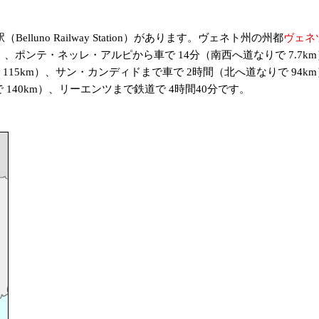
no Railway Station）があります。ヴェネト州の州都
ヴェネ
m）、ポンテ・ネッレ・アルピから車で 14分（南西へ道なりで 7.7
で 115km）、サン・カンディドまで車で 2時間（北へ道なりで 9
 140km）、リーエンツまで鉄道で 4時間40分です。