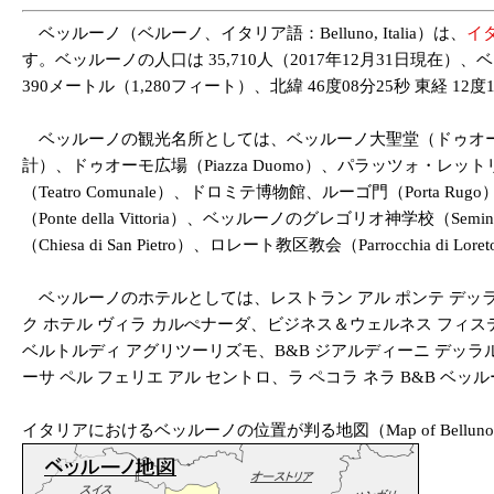
ベッルーノ（ベルーノ、イタリア語：Belluno, Italia）は、
イ
す。ベッルーノの人口は 35,710人（2017年12月31日現在
390メートル（1,280フィート）、北緯 46度08分25秒 東経 12度
ベッルーノの観光名所としては、ベッルーノ大聖堂（ドゥオーモ、16世紀創
計）、ドゥオーモ広場（Piazza Duomo）、パラッツォ・レットリー（
（Teatro Comunale）、ドロミテ博物館、ルーゴ門（Porta R
（Ponte della Vittoria）、ベッルーノのグレゴリオ神学校（Seminari
（Chiesa di San Pietro）、ロレート教区教会（Parrocchia di
ベッルーノのホテルとしては、レストラン アル ポンテ デッラ
ク ホテル ヴィラ カルぺナーダ、ビジネス＆ウェルネス フィステ
ベルトルディ アグリツーリズモ、B&B ジアルディーニ デッラルド
ーサ ペル フェリエ アル セントロ、ラ ペコラ ネラ B&B ベ
イタリアにおけるベッルーノの位置が判る地図（Map of Belluno, Venet