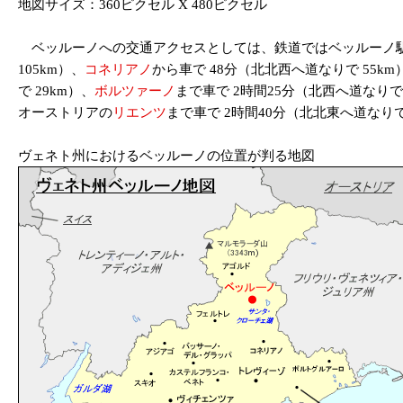
地図サイズ：360ピクセル X 480ピクセル
ベッルーノへの交通アクセスとしては、鉄道ではベッルーノ駅（Bellu
105km）、
コネリアノ
から車で 48分（北北西へ道なりで 55k
で 29km）、
ボルツァーノ
まで車で 2時間25分（北西へ道なり
オーストリアの
リエンツ
まで車で 2時間40分（北北東へ道なりで
ヴェネト州におけるベッルーノの位置が判る地図