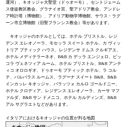
運河）、キオッジャ大聖堂（ドゥオーモ）、セントジェーム
ス使徒教区教会、グラナイオ宮、聖アドリア教会、アンドレ
ア時計塔（博物館）、アドリア動物学博物館、サウス・ラグ
ーン市立博物館（旧聖フランシス教会）等があります。
キオッジャのホテルとしては、ホテル ブリストル、レジ
デンス エレオノーラ、モセッラ スイート ホテル、カ ヴィッ
トリア ブティック ハウス、レジデンサ ドムス クルギアエ、
ホテル メディテラーネオ、B&B カ デッラ エンジェロ、ピッ
コラ ヴェネツィア ルーム、ホテル ブリストル、B&B アンテ
ィコ オロロギオ、ドゥオーモ ブティック ホテル、ラ コル
テ、バルバラス ルームス、ラグーナ スイート B&B、B&B
インカッレ キオッジャ、パラッツォ カルロ ゴールドニー、
ホテル クロディア、レジデンス エレオノーラ、カーサ マフ
ァルダ、B&B サン ドメニコ、ホテル カルディンズ、B&B
アル サグラエトなどがあります。
イタリアにおけるキオッジャの位置が判る地図