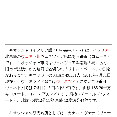
キオッジャ（イタリア語：Chioggia, Italia）は、
イタリア
北東部の
ヴェネト州
ヴェネツィア県にある都市（コムーネ）
です。キオッジャ旧市街はヴェネツィア潟南端の島にあり、
旧市街は幾つかの運河で区切られ「リトル・ベニス」の別名
があります。キオッジャの人口は 49,331人（2018年7月31日
現在）、ヴェネツィア県では
ヴェネツィア
に次いで 2番目、
ヴェネト州では 7番目に人口の多い街です。面積 185.20平方
キロメートル（71.51平方マイル）、海抜 2メートル（7フィ
ート）、北緯 45度12分11秒 東経 12度16分44秒です。
キオッジャの観光名所としては、カナル・ヴェナ（ヴェナ