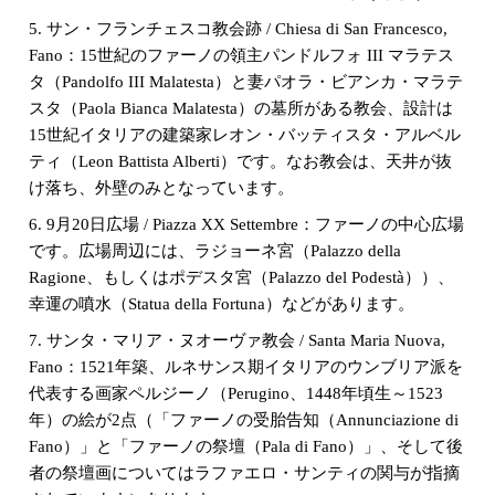
5. サン・フランチェスコ教会跡 / Chiesa di San Francesco,
Fano：15世紀のファーノの領主パンドルフォ III マラテス
タ（Pandolfo III Malatesta）と妻パオラ・ビアンカ・マラテ
スタ（Paola Bianca Malatesta）の墓所がある教会、設計は
15世紀イタリアの建築家レオン・バッティスタ・アルベル
ティ（Leon Battista Alberti）です。なお教会は、天井が抜
け落ち、外壁のみとなっています。
6. 9月20日広場 / Piazza XX Settembre：ファーノの中心広場
です。広場周辺には、ラジョーネ宮（Palazzo della
Ragione、もしくはポデスタ宮（Palazzo del Podestà））、
幸運の噴水（Statua della Fortuna）などがあります。
7. サンタ・マリア・ヌオーヴァ教会 / Santa Maria Nuova,
Fano：1521年築、ルネサンス期イタリアのウンブリア派を
代表する画家ペルジーノ（Perugino、1448年頃生～1523
年）の絵が2点（「ファーノの受胎告知（Annunciazione di
Fano）」と「ファーノの祭壇（Pala di Fano）」、そして後
者の祭壇画についてはラファエロ・サンティの関与が指摘