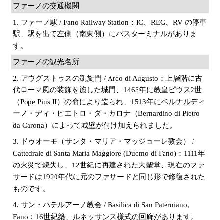
ファーノの交通機関
1. ファーノ駅 / Fano Railway Station：IC、REG、RV の停車
駅、駅を出て左側（南東側）にバスターミナルがありま
す。
ファーノの観光名所
2. アウグストゥスの凱旋門 / Arco di Augusto：上層階に古
代ローマ風の装飾を施した城門、1463年に教皇ピウス2世
（Pope Pius II）の命により造られ、1513年にベルナルディ
ーノ・ディ・ピエトロ・ダ・カロナ（Bernardino di Pietro
da Carona）によって城壁が付け加えられました。
3. ドゥオーモ（サンタ・マリア・マッジョーレ教会） /
Cattedrale di Santa Maria Maggiore (Duomo di Fano)：1111年
の火災で焼失し、12世紀に再建された大聖堂、現在のファ
サードは1920年代に元のファサードと同じ形で修復された
ものです。
4. サン・パテルアーノ教会 / Basilica di San Paterniano,
Fano：16世紀築、ルネッサンス様式の回廊があります。