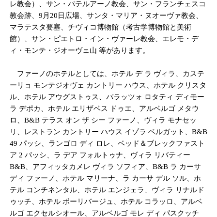
レ教会）、サン・パテルアーノ教会、サン・フランチェスコ
教会跡、9月20日広場、サンタ・マリア・ヌオーヴァ教会、
マラテスタ要塞、チヴィコ博物館（考古学博物館と美術
館）、サン・ピエトロ・イン・ヴァーレ教会、エレモ・デ
ィ・モンテ・ジオーヴェ山 等があります。
ファーノのホテルとしては、ホテル デ ラ ヴィラ、カステ
ーリョ モンテジオヴェ カントリー ハウス、ホテル クリスタ
ル、ホテル アウグストゥス、パラッツォ ロタティ ディモー
ラ デポカ、ホテル エリザベス ドゥエ、アルベルゴ メタウ
ロ、B&B テラス オン ザ シー ファーノ、ヴィラ モナセッ
リ、レストラン カントリー ハウス イゾラ ベルガット、B&B
49 パッシ、ランゴロ ディ ロレ、ベッド＆ブレックファスト
ア 2 パッシ、ラ デア フォルトゥナ、ヴィラ リバティー
B&B、アフィッタカメレ ヴィラ ソフィア、B&B ラ カーサ
ディ ファーノ、ホテル マリーナ、ラ カーサ デル ソル、ホ
テル コンチネンタル、ホテル エンジェラ、ヴィラ リナルド
ゥッチ、ホテル ボーリバージュ、ホテル コラッロ、アルベ
ルゴ エクセルシオール、アルベルゴ モレ ディ パスクッチ