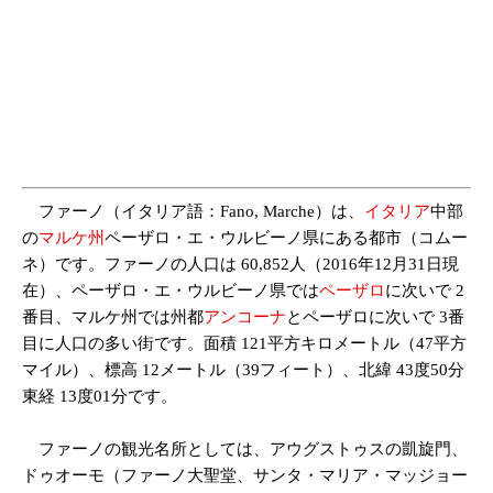
ファーノ（イタリア語：Fano, Marche）は、
イタリア
中部
の
マルケ州
ペーザロ・エ・ウルビーノ県にある都市（コムー
ネ）です。ファーノの人口は 60,852人（2016年12月31日現
在）、ペーザロ・エ・ウルビーノ県では
ペーザロ
に次いで 2
番目、マルケ州では州都
アンコーナ
とペーザロに次いで 3番
目に人口の多い街です。面積 121平方キロメートル（47平方
マイル）、標高 12メートル（39フィート）、北緯 43度50分
東経 13度01分です。
ファーノの観光名所としては、アウグストゥスの凱旋門、
ドゥオーモ（ファーノ大聖堂、サンタ・マリア・マッジョー