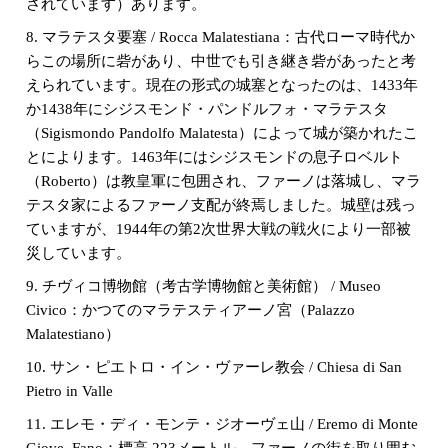
されています）あります。
8. マラテスタ要塞 / Rocca Malatestiana：古代ローマ時代か
らこの場所に砦があり、中世でも引き継き砦があったと考
えられています。現在の形式の城塞となったのは、1433年
か1438年にシジスモンド・パンドルフォ・マラテスタ
（Sigismondo Pandolfo Malatesta）によって城が築かれたこ
とによります。1463年にはシジスモンドの息子ロベルト
（Roberto）は教皇軍に包囲され、ファーノは落城し、マラ
テスタ家によるファーノ支配が終焉しました。城壁は残っ
ていますが、1944年の第2次世界大戦の戦火により一部被
災しています。
9. チヴィコ博物館（考古学博物館と美術館） / Museo
Civico：かつてのマラテスティアーノ宮（Palazzo
Malatestiano）
10. サン・ピエトロ・イン・ヴァーレ教会 / Chiesa di San
Pietro in Valle
11. エレモ・ディ・モンテ・ジオーヴェ山 / Eremo di Monte
Giove, Fano：標高 223メートル、ファーノの街を取り囲む