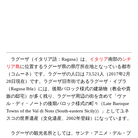
ラグーザ（イタリア語：Ragusa）は、
イタリア
南部の
シチ
リア島
に位置するラグーザ県の県庁所在地となっている都市
（コムーネ）です。ラグーザの人口は 73,521人（2017年2月
28日現在）
です。ラグーザ旧市街であるラグーザ・イブラ
（Ragusa Ibla）には、後期バロック様式の建築物（教会や貴
族の邸宅）が多く残り、ラグーザ周辺の街を含めて「ヴァ
ル・ディ・ノートの後期バロック様式の町々（Late Baroque
Towns of the Val di Noto (South-eastern Sicily)）」としてユネ
スコの世界遺産（文化遺産、2002年登録）になっています。
ラグーザの観光名所としては、サンテ・アニメ・デル・プ