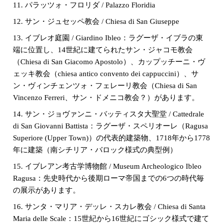
11. パラッツォ・フロリダ / Palazzo Floridia
12. サン・ジュセッペ教会 / Chiesa di San Giuseppe
13. イブレオ庭園 / Giardino Ibleo：ラグーザ・イブラの東
端に位置し、14世紀に建てられたサン・ジャコモ教会
（Chiesa di San Giacomo Apostolo）、カップッチーニ・ヴ
ェッキ教会（chiesa antico convento dei cappuccini）、サ
ン・ヴィンチェンツォ・フェレーリ教会（Chiesa di San
Vincenzo Ferreri、サン・ドメニコ教会？）があります。
14. サン・ジョヴァンニ・バッティスタ大聖堂 / Cattedrale
di San Giovanni Battista：ラグーザ・スペリオーレ（Ragusa
Superiore (Upper Town)）の代表的建築物、1718年から1778
年に建築（南シチリア・バロック様式の典型例）
15. イブレアン考古学博物館 / Museum Archeologico Ibleo
Ragusa：先史時代から後期ローマ帝国までの6つの時代毎
の展示があります。
16. サンタ・マリア・デッレ・スカレ教会 / Chiesa di Santa
Maria delle Scale：15世紀から16世紀にゴシック様式で建て