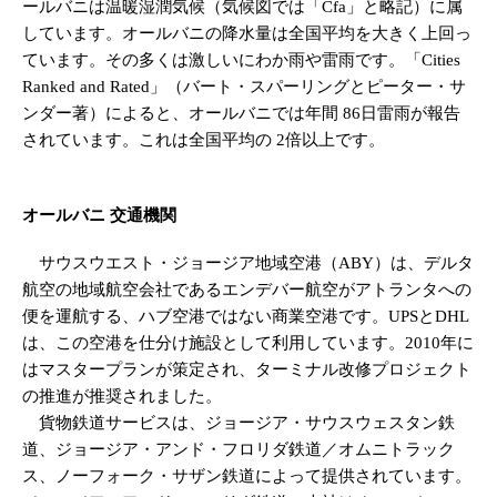
ールバニは温暖湿潤気候（気候図では「Cfa」と略記）に属
しています。オールバニの降水量は全国平均を大きく上回っ
ています。その多くは激しいにわか雨や雷雨です。「Cities
Ranked and Rated」（バート・スパーリングとピーター・サ
ンダー著）によると、オールバニでは年間 86日雷雨が報告
されています。これは全国平均の 2倍以上です。
オールバニ 交通機関
サウスウエスト・ジョージア地域空港（ABY）は、デルタ
航空の地域航空会社であるエンデバー航空がアトランタへの
便を運航する、ハブ空港ではない商業空港です。UPSとDHL
は、この空港を仕分け施設として利用しています。2010年に
はマスタープランが策定され、ターミナル改修プロジェクト
の推進が推奨されました。
貨物鉄道サービスは、ジョージア・サウスウェスタン鉄
道、ジョージア・アンド・フロリダ鉄道／オムニトラック
ス、ノーフォーク・サザン鉄道によって提供されています。