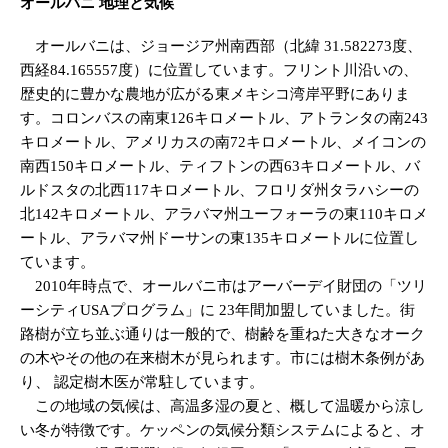
オールバニ 地理と気候
オールバニは、ジョージア州南西部（北緯 31.582273度、
西経84.165557度）に位置しています。フリント川沿いの、
歴史的に豊かな農地が広がる東メキシコ湾岸平野にありま
す。コロンバスの南東126キロメートル、アトランタの南243
キロメートル、アメリカスの南72キロメートル、メイコンの
南西150キロメートル、ティフトンの西63キロメートル、バ
ルドスタの北西117キロメートル、フロリダ州タラハシーの
北142キロメートル、アラバマ州ユーフォーラの東110キロメ
ートル、アラバマ州ドーサンの東135キロメートルに位置し
ています。
2010年時点で、オールバニ市はアーバーデイ財団の「ツリ
ーシティUSAプログラム」に 23年間加盟していました。街
路樹が立ち並ぶ通りは一般的で、樹齢を重ねた大きなオーク
の木やその他の在来樹木が見られます。市には樹木条例があ
り、 認定樹木医が常駐しています。
この地域の気候は、高温多湿の夏と、概して温暖から涼し
い冬が特徴です。ケッペンの気候分類システムによると、オ