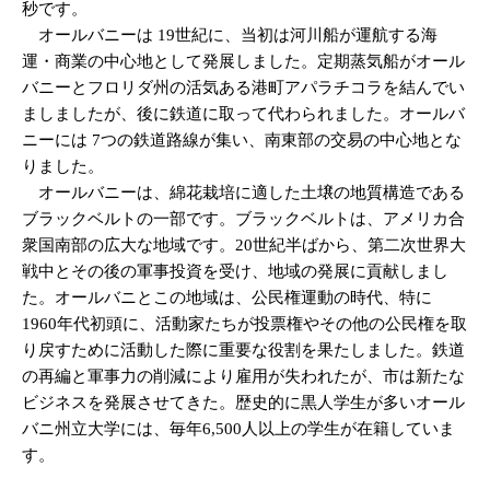
秒です。
オールバニーは 19世紀に、当初は河川船が運航する海
運・商業の中心地として発展しました。定期蒸気船がオール
バニーとフロリダ州の活気ある港町アパラチコラを結んでい
ましましたが、後に鉄道に取って代わられました。オールバ
ニーには 7つの鉄道路線が集い、南東部の交易の中心地とな
りました。
オールバニーは、綿花栽培に適した土壌の地質構造である
ブラックベルトの一部です。ブラックベルトは、アメリカ合
衆国南部の広大な地域です。20世紀半ばから、第二次世界大
戦中とその後の軍事投資を受け、地域の発展に貢献しまし
た。オールバニとこの地域は、公民権運動の時代、特に
1960年代初頭に、活動家たちが投票権やその他の公民権を取
り戻すために活動した際に重要な役割を果たしました。鉄道
の再編と軍事力の削減により雇用が失われたが、市は新たな
ビジネスを発展させてきた。歴史的に黒人学生が多いオール
バニ州立大学には、毎年6,500人以上の学生が在籍していま
す。