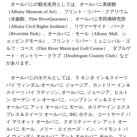
オールバニの観光名所としては、オールバニ美術館
（Albany Museum of Art）、フリント・リバー・クアリウム
（水族館、Flint RiverQuarium）、オールバニ市民権研究所
（Albany Civil Rights Institute）、リヴァーサイド・パーク
（Riverside Park）、オールバニ・モール（Albany Mall、シ
ョッピングモール）、フリント・リバー・ミュニシパル・ゴ
ルフ・コース（Flint River Municipal Golf Course）、ダブルゲ
ート・カントリー・クラブ（Doublegate Country Club）など
があります。
オールバニのホテルとしては、ラ キンタ イン＆スイーツ
バイ ウィンダム-オールバニ ジョージア、カントリー イン＆
スイーツ バイ ラディソン, オールバニ, ジョージア、ヒルト
ン ガーデン イン オールバニ、ハンプトン イン＆スイーツ
オールバニ アット オールバニ モール、ホリデーイン エクス
プレス＆スイーツ オールバニ, IHG ホテル、コートヤード バ
イ マリオット オールバニ、クオリティー イン アット オー
ルバニ モール、メリー・エイカーズ・イン、ベイモント バ
イ ウィンダム オールバニ アット オールバニ モール、フェ