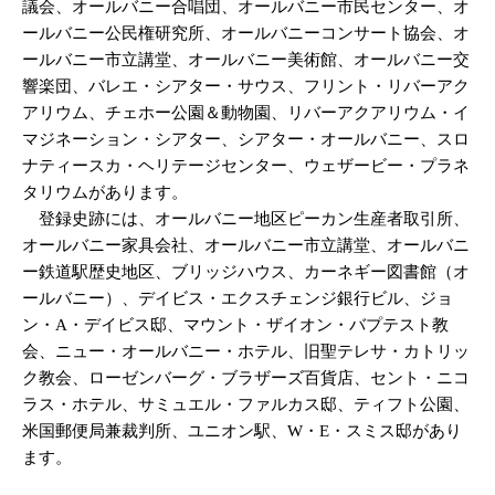
議会、オールバニー合唱団、オールバニー市民センター、オ
ールバニー公民権研究所、オールバニーコンサート協会、オ
ールバニー市立講堂、オールバニー美術館、オールバニー交
響楽団、バレエ・シアター・サウス、フリント・リバーアク
アリウム、チェホー公園＆動物園、リバーアクアリウム・イ
マジネーション・シアター、シアター・オールバニー、スロ
ナティースカ・ヘリテージセンター、ウェザービー・プラネ
タリウムがあります。
登録史跡には、オールバニー地区ピーカン生産者取引所、
オールバニー家具会社、オールバニー市立講堂、オールバニ
ー鉄道駅歴史地区、ブリッジハウス、カーネギー図書館（オ
ールバニー）、デイビス・エクスチェンジ銀行ビル、ジョ
ン・A・デイビス邸、マウント・ザイオン・バプテスト教
会、ニュー・オールバニー・ホテル、旧聖テレサ・カトリッ
ク教会、ローゼンバーグ・ブラザーズ百貨店、セント・ニコ
ラス・ホテル、サミュエル・ファルカス邸、ティフト公園、
米国郵便局兼裁判所、ユニオン駅、W・E・スミス邸があり
ます。