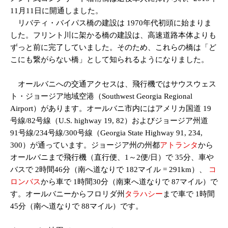
11月11日に開通しました。
リバティ・バイパス橋の建設は 1970年代初頭に始まりま
した。フリント川に架かる橋の建設は、高速道路本体よりも
ずっと前に完了していました。そのため、これらの橋は「ど
こにも繋がらない橋」として知られるようになりました。
オールバニへの交通アクセスは、飛行機ではサウスウェス
ト・ジョージア地域空港（Southwest Georgia Regional
Airport）があります。オールバニ市内にはアメリカ国道 19
号線/82号線（U.S. highway 19, 82）およびジョージア州道
91号線/234号線/300号線（Georgia State Highway 91, 234,
300）が通っています。ジョージア州の州都
アトランタ
から
オールバニまで飛行機（直行便、1～2便/日）で 35分、車や
バスで 2時間46分（南へ道なりで 182マイル = 291km）、
コ
ロンバス
から車で 1時間30分（南東へ道なりで 87マイル）で
す。オールバニーからフロリダ州
タラハシー
まで車で 1時間
45分（南へ道なりで 88マイル）です。