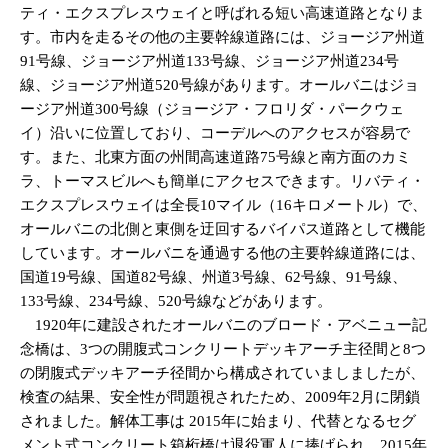
ティ・エクスプレスウェイと呼ばれる短い高速道路となりま
す。市内を走るその他の主要幹線道路には、ジョージア州道
91号線、ジョージア州道133号線、ジョージア州道234号
線、ジョージア州道520号線があります。オールバニはジョ
ージア州道300号線（ジョージア・フロリダ・パークウェ
イ）沿いに位置しており、コーデルへのアクセスが容易で
す。また、北東方面の州間高速道路75号線と南方面のカミ
ラ、トーマスビルへも簡単にアクセスできます。リバティ・
エクスプレスウェイは全長10マイル（16キロメートル）で、
オールバニの北側と東側を迂回するバイパス道路として機能
しています。オールバニを通過する他の主要幹線道路には、
国道19号線、国道82号線、州道3号線、62号線、91号線、
133号線、234号線、520号線などがあります。
1920年に建設されたオールバニのブロード・アベニュー記
念橋は、3つの開腹式コンクリートデッキアーチ主径間と8つ
の閉腹式デッキアーチ径間から構成されていましましたが、
検査の結果、安全性が問題視されたため、2009年2月に閉鎖
されました。解体工事は 2015年に始まり、代替となるセグ
メント式コンクリート箱桁橋は退役軍人に捧げられ、2015年