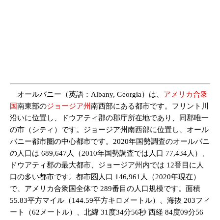
オールバニー（英語：Albany, Georgia）は、
アメリカ合衆
国
南東部の
ジョージア州
南西部にある都市です。フリント川
沿いに位置し、ドウアティ郡の郡庁所在地であり、同郡唯一
の市（シティ）です。ジョージア州南西部に位置し、オール
バニー都市圏の中心都市です。2020年国勢調査のオールバニ
の人口は 689,647人（2010年国勢調査では人口 77,434人）、
ドウアティ郡の最大都市、ジョージア州内では 12番目に人
口の多い都市です。都市圏人口 146,961人（2020年現在）
で、アメリカ合衆国全体で 289番目の人口規模です。面積
55.83平方マイル（144.59平方キロメートル）、海抜 203フィ
ート（62メートル）、北緯 31度34分56秒 西経 84度09分56