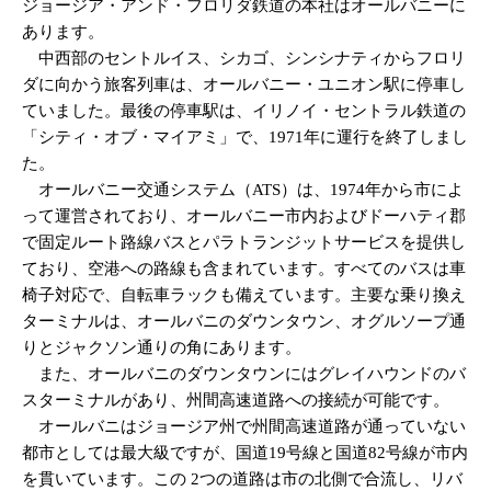
ジョージア・アンド・フロリダ鉄道の本社はオールバニーに
あります。
中西部のセントルイス、シカゴ、シンシナティからフロリ
ダに向かう旅客列車は、オールバニー・ユニオン駅に停車し
ていました。最後の停車駅は、イリノイ・セントラル鉄道の
「シティ・オブ・マイアミ」で、1971年に運行を終了しまし
た。
オールバニー交通システム（ATS）は、1974年から市によ
って運営されており、オールバニー市内およびドーハティ郡
で固定ルート路線バスとパラトランジットサービスを提供し
ており、空港への路線も含まれています。すべてのバスは車
椅子対応で、自転車ラックも備えています。主要な乗り換え
ターミナルは、オールバニのダウンタウン、オグルソープ通
りとジャクソン通りの角にあります。
また、オールバニのダウンタウンにはグレイハウンドのバ
スターミナルがあり、州間高速道路への接続が可能です。
オールバニはジョージア州で州間高速道路が通っていない
都市としては最大級ですが、国道19号線と国道82号線が市内
を貫いています。この 2つの道路は市の北側で合流し、リバ