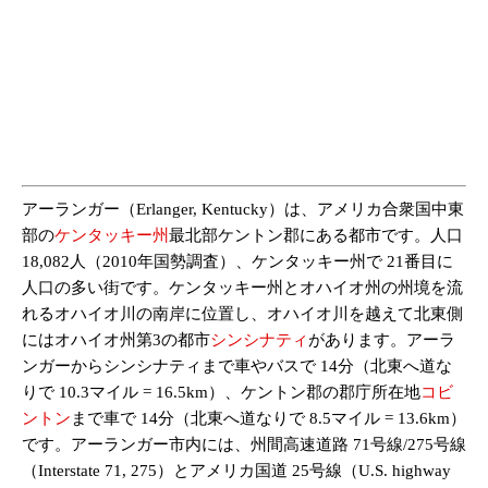
アーランガー（Erlanger, Kentucky）は、アメリカ合衆国中東
部の
ケンタッキー州
最北部ケントン郡にある都市です。人口
18,082人（2010年国勢調査）、ケンタッキー州で 21番目に
人口の多い街です。ケンタッキー州とオハイオ州の州境を流
れるオハイオ川の南岸に位置し、オハイオ川を越えて北東側
にはオハイオ州第3の都市
シンシナティ
があります。アーラ
ンガーからシンシナティまで車やバスで 14分（北東へ道な
りで 10.3マイル = 16.5km）、ケントン郡の郡庁所在地
コビ
ントン
まで車で 14分（北東へ道なりで 8.5マイル = 13.6km）
です。アーランガー市内には、州間高速道路 71号線/275号線
（Interstate 71, 275）とアメリカ国道 25号線（U.S. highway