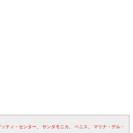
ゲッティ・センター
、
サンタモニカ
、
ベニス
、
マリナ・デル・