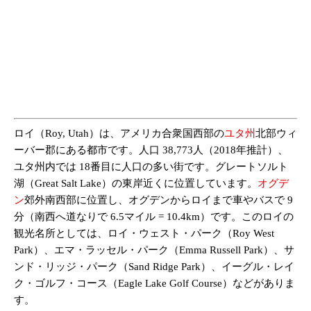
ロイ（Roy, Utah）は、アメリカ合衆国西部の
ユタ州
北部ウィ
ーバー郡にある都市です。人口 38,773人（2018年推計）、
ユタ州内では 18番目に人口の多い街です。グレートソルト
湖（Great Salt Lake）の東岸近くに位置しています。
オグデ
ン
郊外南西部に位置し、オグデンからロイまで車やバスで 9
分（南西へ道なりで 6.5マイル = 10.4km）です。このロイの
観光名所としては、ロイ・ウェスト・パーク（Roy West
Park）、エマ・ラッセル・パーク（Emma Russell Park）、サ
ンド・リッジ・パーク（Sand Ridge Park）、イーグル・レイ
ク・ゴルフ・コース（Eagle Lake Golf Course）などがありま
す。