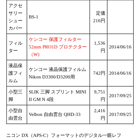
アクセ
サリー
定価
BS-1
シュー
216円
カバー
ケンコー 保護フィルター
フィル
1,536
52mm PRO1D プロテクター
2014/06/16
ター
円
（W)
液晶保
ケンコー 液晶保護フィルム
護フィ
742円
2014/06/16
Nikon D3300/D3200用
ルム
小型三
SLIK 三脚 スプリント MINI
9,751
2017/09/25
脚
II GM N 4段
円
小型自
2,416
Velbon 自由雲台 QHD-33
2017/09/25
由雲台
円
ニコン DX（APS-C）フォーマットのデジタル一眼レフ