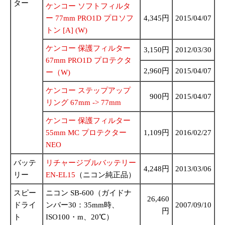
ター
ケンコー ソフトフィルタ
ー 77mm PRO1D プロソフ
4,345円
2015/04/07
トン [A] (W)
ケンコー 保護フィルター
3,150円
2012/03/30
67mm PRO1D プロテクタ
2,960円
2015/04/07
ー（W)
ケンコー ステップアップ
900円
2015/04/07
リング 67mm -> 77mm
ケンコー 保護フィルター
55mm MC プロテクター
1,109円
2016/02/27
NEO
バッテ
リチャージブルバッテリー
4,248円
2013/03/06
リー
EN-EL15
（ニコン純正品）
スピー
ニコン SB-600（ガイドナ
26,460
ドライ
ンバー30：35mm時、
2007/09/10
円
ト
ISO100・m、20℃）