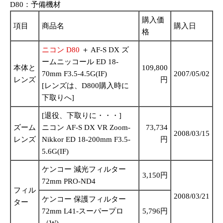
D80：予備機材
購入価
項目
商品名
購入日
格
ニコン D80
＋ AF-S DX ズ
ームニッコール ED 18-
本体と
109,800
70mm F3.5-4.5G(IF)
2007/05/02
レンズ
円
[レンズは、D800購入時に
下取りへ]
[退役、下取りに・・・]
ズーム
ニコン AF-S DX VR Zoom-
73,734
2008/03/15
レンズ
Nikkor ED 18-200mm F3.5-
円
5.6G(IF)
ケンコー 減光フィルター
3,150円
72mm PRO-ND4
フィル
2008/03/21
ケンコー 保護フィルター
ター
72mm L41-スーパープロ
5,796円
（W)