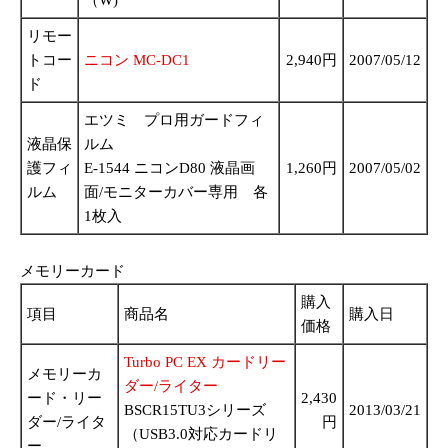
リモー
トコー
ニコン MC-DC1
2,940円
2007/05/12
ド
エツミ プロ用ガードフィ
液晶保
ルム
護フィ
E-1544 ニコンD80 液晶画
1,260円
2007/05/02
ルム
面/モニターカバー専用 各
1枚入
メモリーカード
購入
項目
商品名
購入日
価格
Turbo PC EX カードリー
メモリーカ
ダー/ライター
ード・リー
2,430
BSCR15TU3シリーズ
2013/03/21
ダー/ライタ
円
（USB3.0対応カードリ
ー