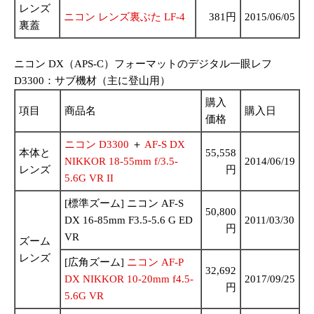
レンズ
ニコン レンズ裏ぶた LF-4
381円
2015/06/05
裏蓋
ニコン DX（APS-C）フォーマットのデジタル一眼レフ
D3300：サブ機材（主に登山用）
購入
項目
商品名
購入日
価格
ニコン D3300
＋
AF-S DX
本体と
55,558
NIKKOR 18-55mm f/3.5-
2014/06/19
レンズ
円
5.6G VR II
[標準ズーム] ニコン AF-S
50,800
DX 16-85mm F3.5-5.6 G ED
2011/03/30
円
VR
ズーム
レンズ
[広角ズーム]
ニコン AF-P
32,692
DX NIKKOR 10-20mm f4.5-
2017/09/25
円
5.6G VR