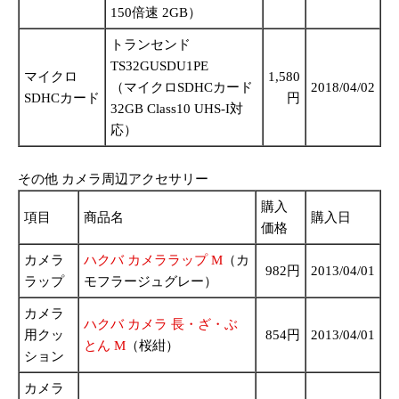
150倍速 2GB）
トランセンド
TS32GUSDU1PE
マイクロ
1,580
（マイクロSDHCカード
2018/04/02
SDHCカード
円
32GB Class10 UHS-I対
応）
その他 カメラ周辺アクセサリー
購入
項目
商品名
購入日
価格
カメラ
ハクバ カメララップ M
（カ
982円
2013/04/01
ラップ
モフラージュグレー）
カメラ
ハクバ カメラ 長・ざ・ぶ
用クッ
854円
2013/04/01
とん M
（桜紺）
ション
カメラ