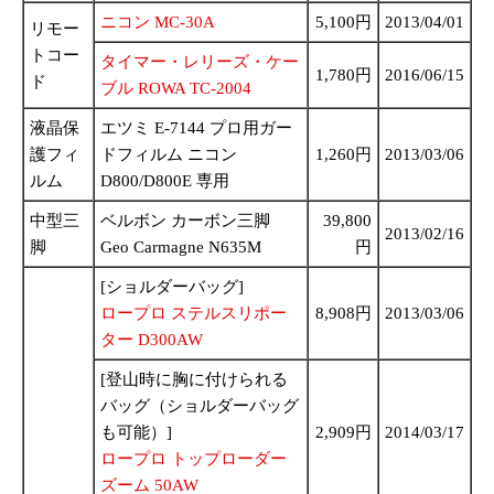
ニコン MC-30A
5,100円
2013/04/01
リモー
トコー
タイマー・レリーズ・ケー
1,780円
2016/06/15
ド
ブル ROWA TC-2004
液晶保
エツミ E-7144 プロ用ガー
護フィ
ドフィルム ニコン
1,260円
2013/03/06
ルム
D800/D800E 専用
中型三
ベルボン カーボン三脚
39,800
2013/02/16
脚
Geo Carmagne N635M
円
[ショルダーバッグ]
ロープロ ステルスリポー
8,908円
2013/03/06
ター D300AW
[登山時に胸に付けられる
バッグ（ショルダーバッグ
も可能）]
2,909円
2014/03/17
ロープロ トップローダー
ズーム 50AW