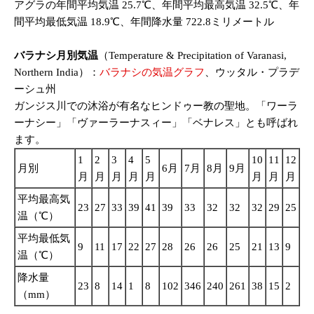
アグラの年間平均気温 25.7℃、年間平均最高気温 32.5℃、年
間平均最低気温 18.9℃、年間降水量 722.8ミリメートル
バラナシ月別気温
（Temperature & Precipitation of Varanasi,
Northern India）：
バラナシの気温グラフ
、ウッタル・プラデ
ーシュ州
ガンジス川での沐浴が有名なヒンドゥー教の聖地。「ワーラ
ーナシー」「ヴァーラーナスィー」「ベナレス」とも呼ばれ
ます。
1
2
3
4
5
10
11
12
月別
6月
7月
8月
9月
月
月
月
月
月
月
月
月
平均最高気
23
27
33
39
41
39
33
32
32
32
29
25
温（℃）
平均最低気
9
11
17
22
27
28
26
26
25
21
13
9
温（℃）
降水量
23
8
14
1
8
102
346
240
261
38
15
2
（mm）