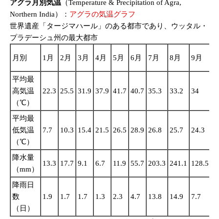
アグラ月別気温
（Temperature & Precipitation of Agra,
Northern India）：
アグラの気温グラフ
世界遺産「タージマハール」のある都市であり、ウッタル・
プラデーシュ州の最大都市
1
月別
1月
2月
3月
4月
5月
6月
7月
8月
9月
平均最
高気温
22.3
25.5
31.9
37.9
41.7
40.7
35.3
33.2
34
3
（℃）
平均最
低気温
7.7
10.3
15.4
21.5
26.5
28.9
26.8
25.7
24.3
1
（℃）
降水量
13.3
17.7
9.1
6.7
11.9
55.7
203.3
241.1
128.5
2
（mm）
降雨日
数
1.9
1.7
1.7
1.3
2.3
4.7
13.8
14.9
7.7
1
（日）