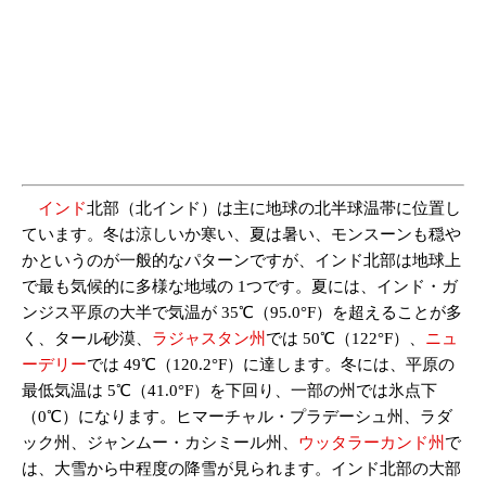
インド
北部（北インド）は主に地球の北半球温帯に位置し
ています。冬は涼しいか寒い、夏は暑い、モンスーンも穏や
かというのが一般的なパターンですが、インド北部は地球上
で最も気候的に多様な地域の 1つです。夏には、インド・ガ
ンジス平原の大半で気温が 35℃（95.0°F）を超えることが多
く、タール砂漠、
ラジャスタン州
では 50℃（122°F）、
ニュ
ーデリー
では 49℃（120.2°F）に達します。冬には、平原の
最低気温は 5℃（41.0°F）を下回り、一部の州では氷点下
（0℃）になります。ヒマーチャル・プラデーシュ州、ラダ
ック州、ジャンムー・カシミール州、
ウッタラーカンド州
で
は、大雪から中程度の降雪が見られます。インド北部の大部