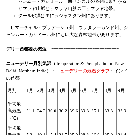
ャンムー・カシミール、西ベンガルの各州にまたがる
ヒマラヤ山脈とヒマラヤ山脈の亜ヒマラヤ地帯。
タール砂漠は主にラジャスタン州にあります。
ヒマーチャル・プラデーシュ州、ウッタラーカンド州、ジ
ャンムー・カシミール州にも広大な森林地帯があります。
デリー首都圏の気温
============================
ニューデリー月別気温
（Temperature & Precipitation of New
Delhi, Northern India）：
ニューデリーの気温グラフ
：インド
の首都
1
月別
1月
2月
3月
4月
5月
6月
7月
8月
9月
平均最
高気温
21.1
24.2
30.0
36.2
39.6
39.3
35.1
33.3
33.9
3
（℃）
平均最
低気温
7.3
10.1
15.4
21.5
25.9
28.3
26.6
25.9
24.4
1