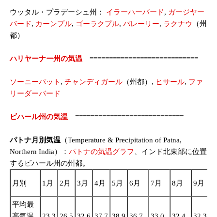
ウッタル・プラデーシュ州：
イラーハーバード
,
ガージヤー
バード
,
カーンプル
,
ゴーラクプル
,
バレーリー
,
ラクナウ
（州
都）
ハリヤーナー州の気温
============================
ソーニーパット
,
チャンディガール
（州都）,
ヒサール
,
ファ
リーダーバード
ビハール州の気温
============================
パトナ月別気温
（Temperature & Precipitation of Patna,
Northern India）：
パトナの気温グラフ
、インド北東部に位置
するビハール州の州都。
月別
1月
2月
3月
4月
5月
6月
7月
8月
9月
平均最
高気温
23.3
26.5
32.6
37.7
38.9
36.7
33.0
32.4
32.3