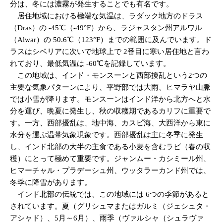
分は、冬には濃霧が発生することでも有名です。
居住地域における極端な気温は、ラダック地方のドラス
（Dras）の -45℃（-49°F）から、ラジャスタン州アルワル
（Alwar）の 50.6℃（123°F）までの範囲に及んでいます。ド
ラスはシベリアに次いで地球上で 2番目に寒い居住地と言わ
れており、最低気温は -60℃を記録しています。
この地域は、インド・モンスーンと西部擾乱という2つの
主要な気象パターンにより、平野部では大雨、ヒマラヤ山脈
では小雪が降ります。モンスーンはインド洋から北方へと水
分を運び、晩夏に発生し、秋の収穫期であるカリフに重要で
す。一方、西部擾乱は、地中海、カスピ海、大西洋から東に
水分を運ぶ温帯気象現象です。西部擾乱は主に冬季に発生
し、インド北部の大半の主食である小麦を含むラビ（春の収
穫）にとって極めて重要です。ジャンムー・カシミール州、
ヒマーチャル・プラデーシュ州、ウッタラーカンド州では、
冬季に降雪があります。
インド北部の伝統では、この地域には 6つの季節があると
されています。夏（グリシュマまたはガルミ（ジェシュタ・
アシャド）、5月～6月）、雨季（ヴァルシャ（シュラヴァ