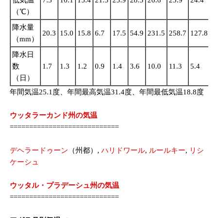
（℃）
降水量
20.3
15.0
15.8
6.7
17.5
54.9
231.5
258.7
127.8
3
（mm）
降水日
数
1.7
1.3
1.2
0.9
1.4
3.6
10.0
11.3
5.4
1
（日）
年間気温25.1度、年間最高気温31.4度、年間最低気温18.8度
ウッタラーカンド州の気温
============================
デヘラードゥーン
（州都）,
ハリドワール
,
ルールキー
,
リシ
ケーシュ
ウッタル・プラデーシュ州の気温
============================