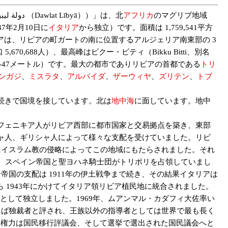
リビア（リービヤー、英語：Libya）、正式名称をリビア国（英語：State of Libya、イタリア語：Stato della Libia、アラビア語：دولة ليبيا ‎（Dawlat Lībyā））」は、北
アフリカ
のマグリブ地域
年2月10日に
イタリア
から独立）です。面積は 1,759,541平方
リビアは、リビアの町ガートの南に位置するアルジェリア南東部の 3
670,688人）、最高峰はビクー・ビティ（Bikku Bitti、別名
l、海抜 -47メートル）です。最大の都市でありリビアの首都である
トリ
ンガジ
、
ミスラタ
、
アルバイダ
、
ザーウィヤ
、
ズリテン
、
トブ
続きで国境を接しています。北は
地中海
に面しています。地中
フェニキア人がリビア西部に都市国家と交易拠点を築き、東部
ャ人、ギリシャ人によって様々な支配を受けていました。リビ
にイスラム教の侵略によってこの地域にもたらされました。それ
、スペイン帝国と聖ヨハネ騎士団がトリポリを占領していまし
帝国の支配は 1911年の伊土戦争まで続き、その結果イタリアは
 1943年にかけてイタリア領リビア植民地に統合されました。
として独立しました。1969年、ムアンマル・カダフィ大佐率い
しば独裁者と評され、王族以外の指導者としては世界で最も長く
後、権力は国民移行評議会、そして選挙で選出された国民議会へと