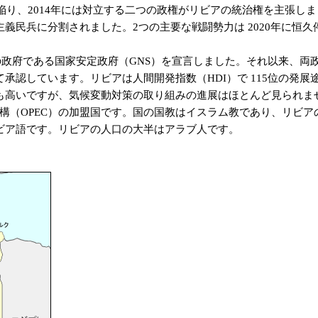
に陥り、2014年には対立する二つの政権がリビアの統治権を主張
義民兵に分割されました。2つの主要な戦闘勢力は 2020年に恒
。
の政府である国家安定政府（GNS）を宣言しました。それ以来、
認しています。リビアは人間開発指数（HDI）で 115位の発展
も高いですが、気候変動対策の取り組みの進展はほとんど見られま
（OPEC）の加盟国です。国の国教はイスラム教であり、リビアの
ビア語です。リビアの人口の大半はアラブ人です。