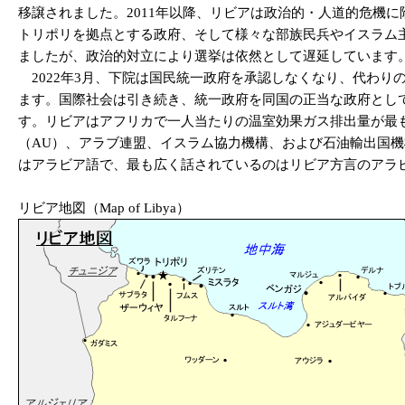
移譲されました。2011年以降、リビアは政治的・人道的危機
トリポリを拠点とする政府、そして様々な部族民兵やイスラム主
ましたが、政治的対立により選挙は依然として遅延しています
2022年3月、下院は国民統一政府を承認しなくなり、代わり
ます。国際社会は引き続き、統一政府を同国の正当な政府として承
す。リビアはアフリカで一人当たりの温室効果ガス排出量が最
（AU）、アラブ連盟、イスラム協力機構、および石油輸出国機構
はアラビア語で、最も広く話されているのはリビア方言のアラ
リビア地図（Map of Libya）