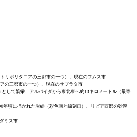
の都市遺跡（古代トリポリタニアの三都市の一つ）、現在のフムス市
トリポリタニアの三都市の一つ）、現在のサブラタ市
東部の中心都市として繁栄、アルバイダから東北東へ約13キロメートル（最寄
年頃から西暦 100年頃に描かれた岩絵（彩色画と線刻画）、リビア西部の砂漠
ガダミス市