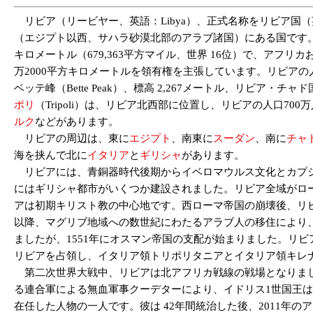
（エジプト以西、サハラ砂漠北部のアラブ諸国）にある国です。
キロメートル（679,363平方マイル、世界 16位）で、アフ
万2000平方キロメートルを領有権を主張しています。リビアの人口は 7,
ベッテ峰（Bette Peak）、標高 2,267メートル、リビア・チ
ポリ
（Tripoli）は、リビア北西部に位置し、リビアの人口70
ルク
などがあります。
リビアの周辺は、東に
エジプト
、南東に
スーダン
、南に
チャ
海を挟んで北に
イタリア
と
ギリシャ
があります。
リビアには、青銅器時代後期からイベロマウルス文化とカプシ
にはギリシャ都市がいくつか建設されました。リビア全域がロ
アは初期キリスト教の中心地です。西ローマ帝国の崩壊後、リ
以降、マグリブ地域への数世紀にわたるアラブ人の移住により
ましたが、1551年にオスマン帝国の支配が始まりました。リビ
リビアを占領し、イタリア領トリポリタニアとイタリア領キレナイ
第二次世界大戦中、リビアは北アフリカ戦線の戦場となりました
る連合軍による無血軍事クーデターにより、イドリス1世国王
在任した人物の一人です。彼は 42年間統治した後、2011