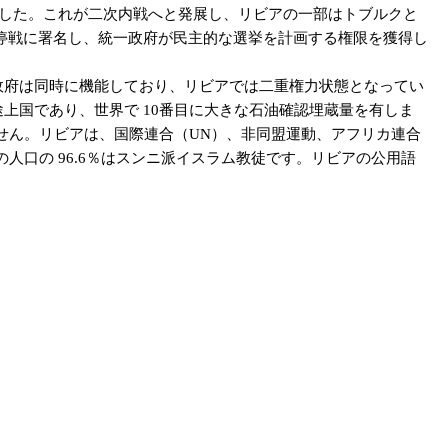
しました。これが二次内戦へと発展し、リビアの一部はトブルクと
久停戦に署名し、統一政府が民主的な選挙を計画する権限を獲得し
両政府は同時に機能しており、リビアでは二重権力状態となってい
途上国であり、世界で 10番目に大きな石油確認埋蔵量を有しま
せん。リビアは、国際連合（UN）、非同盟運動、アフリカ連合
人口の 96.6％はスンニ派イスラム教徒です。リビアの公用語