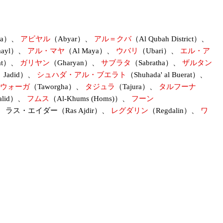
i'a）、
アビヤル
（Abyar）、
アル＝クバ
（Al Qubah District）、
mayl）、
アル・マヤ
（Al Maya）、
ウバリ
（Ubari）、
エル・ア
at）、
ガリヤン
（Gharyan）、
サブラタ
（Sabratha）、
ザルタン
Jadid）、
シュハダ・アル・ブエラト
（Shuhada' al Buerat）、
ウォーガ
（Taworgha）、
タジュラ
（Tajura）、
タルフーナ
alid）、
フムス
（Al-Khums (Homs)）、
フーン
、 ラス・エイダー（Ras Ajdir）、
レグダリン
（Regdalin）、
ワ