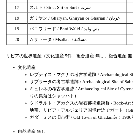
17
スルト / Sirte, Sirt or Surt / سرت
19
ガリヤン / Gharyan, Ghiryan or Gharian / غريان
19
バニワリード / Bani Walid / بني وليد
20
ムサラータ / Msallata / مسلاتة
リビアの世界遺産（文化遺産 5件、複合遺産 無し、複合遺産 無
文化遺産
レプティス・マグナの考古学遺跡 / Archaeologic
サブラータの考古学遺跡 / Archaeological S
キュレネの考古学遺跡 / Archaeological S
りの集落はシャッハト）
タドラルト・アカクスの岩石芸術遺跡群 / Rock-Art 
地帯、リビア・アルジェリア国境付近でガート（Gh
ガダーミスの旧市街 / Old Town of Ghada
自然遺産 無し