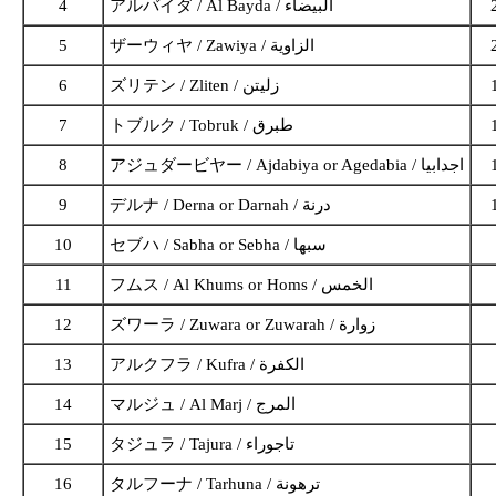
4
アルバイダ / Al Bayda / البيضاء
5
ザーウィヤ / Zawiya / الزاوية
6
ズリテン / Zliten / زليتن
7
トブルク / Tobruk / طبرق
8
アジュダービヤー / Ajdabiya or Agedabia / اجدابيا
9
デルナ / Derna or Darnah / درنة
10
セブハ / Sabha or Sebha / سبها
11
フムス / Al Khums or Homs / الخمس
12
ズワーラ / Zuwara or Zuwarah / زوارة
13
アルクフラ / Kufra / الكفرة
14
マルジュ / Al Marj / المرج
15
タジュラ / Tajura / تاجوراء
16
タルフーナ / Tarhuna / ترهونة