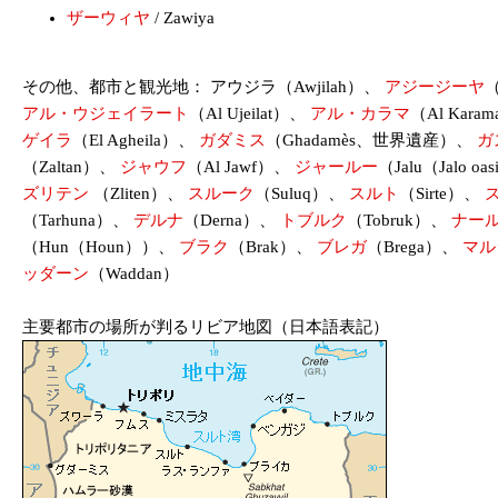
ザーウィヤ
/ Zawiya
その他、都市と観光地： アウジラ（Awjilah）、
アジージーヤ
（
アル・ウジェイラート
（Al Ujeilat）、
アル・カラマ
（Al Kara
ゲイラ
（El Agheila）、
ガダミス
（Ghadamès、世界遺産）、
ガ
（Zaltan）、
ジャウフ
（Al Jawf）、
ジャールー
（Jalu（Jalo o
ズリテン
（Zliten）、
スルーク
（Suluq）、
スルト
（Sirte）、
（Tarhuna）、
デルナ
（Derna）、
トブルク
（Tobruk）、
ナー
（Hun（Houn））、
ブラク
（Brak）、
ブレガ
（Brega）、
マル
ッダーン
（Waddan）
主要都市の場所が判るリビア地図（日本語表記）