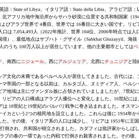
北アフリカ地中海沿岸からサハラ砂漠に位置する共和制国家（1947
リカおよびアラブ世界で 4番目、世界では 16番目に大きい国です。
054,493人（2022年推計、世界 104位、2006年時点では人口 5,
ャド国境）、最低地点はサブハト・グザイル（Sabkhat Ghuzayyi
0万人のうち 100万人以上が居住しています。他の主要都市としては
ベ
ド
、南西に
ニジェール
、西に
アルジェリア
、北西に
チュニジア
と陸
ア文化の末裔であるベルベル人が居住してきました。古代には、
ーマ帝国の一部となる以前は、カルタゴ人、ヌミディア人、ペルシ
ビア地域は主にヴァンダル族に占領されていましましたが、7世紀
、リビアの人口構成はアラブ人優位へと変化しました。16世紀には
アは 18世紀と19世紀のバルバリ戦争に巻き込まれました。オスマン
カという2つの植民地を設立しました。これらは後に 1934年から
。その後、イタリア系の人口は減少し、リビアは 1951年に王国
は打倒され、共和国が樹立されました。カダフィは批評家からしば
年のアラブの春の一環であった内戦で打倒され殺害されました。その