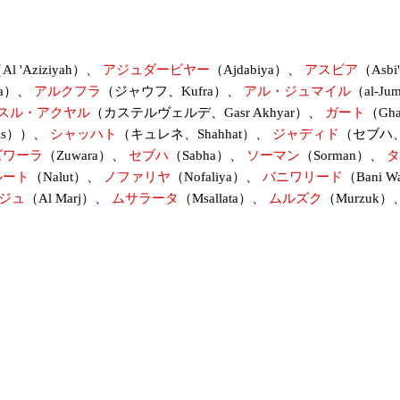
Al 'Aziziyah）、
アジュダービヤー
（Ajdabiya）、
アスビア
（Asb
ma）、
アルクフラ
（ジャウフ、Kufra）、
アル・ジュマイル
（al-Ju
スル・アクヤル
（カステルヴェルデ、Gasr Akhyar）、
ガート
（Gh
asis））、
シャッハト
（キュレネ、Shahhat）、
ジャディド
（セブハ、
ズワーラ
（Zuwara）、
セブハ
（Sabha）、
ソーマン
（Sorman）、
タ
ルート
（Nalut）、
ノファリヤ
（Nofaliya）、
バニワリード
（Bani W
ジュ
（Al Marj）、
ムサラータ
（Msallata）、
ムルズク
（Murzuk）