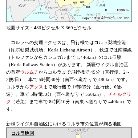
地図サイズ：480ピクセル X 360ピクセル
コルラへの交通アクセスは、飛行機ではコルラ梨城空港
（库尔勒梨城机场、Korla Licheng Airport）、鉄道では南疆線
（トルファンからカシュガルまで 1,446km）のコルラ駅
（Korla Railway Station）があります。 新疆ウイグル自治区
の首府
ウルムチ
からコルラまで飛行機で 45分（直行便、2～
3便/日）、車で 5時間30分（南西へ道なりで 480km）です。
コルラから
アクス
まで飛行機で 1時間5分（直行便、6便/
週）、車で 5時間50分（西へ道なりで 550km）、
チャルクリ
ク
（若羌）まで車で 8時間10分（南東へ道なりで 440km）で
す。
新疆ウイグル自治区におけるコルラ市の位置が判る地図