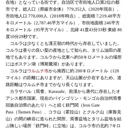
在地）となっている街です。自治区で市街地人口第2位の都
市です。総人口（県級市全体） 779,352人（2020年現在）、
市街地人口 770,000人（2018年時点）、総面積 7,219.48平方
キロメートル（2,787.46平方マイル）、市街地面積 246平方
キロメートル（95平方マイル）、北緯 41度43分33秒 東経 86
度10分29秒です。
コルラは少なくとも漢王朝の時代から存在していました。
コルラは香りの良い梨の産地として知られ、タリム油田の産
地でもあります。コルラから北東へ約50キロメートルの場所
にはボステン湖（博斯騰湖）があります。
コルラは
ウルムチ市
から南西に約 200キロメートル（120
マイル）の距離にありますが、天山山脈が介在するため、道
路距離はウルムチ市までかなり長くなります。
カラサハル（焉耆、Karasahr、前漢から唐代に存在したオ
アシス都市国家、現在のバインゴリン・モンゴル自治州焉耆
回族自治県のあたり）へと続く鉄門関（Iron Gate
Pass（Tiemen Pass）、コラ山（霍拉山）とクルク山（庫魯克
山）の間の峡谷に造られた関所、焉耆盆地とタリム盆地を結
ぶ険しい場所「鉄門峠」に立地）は、コルラ市の北約 7キロ