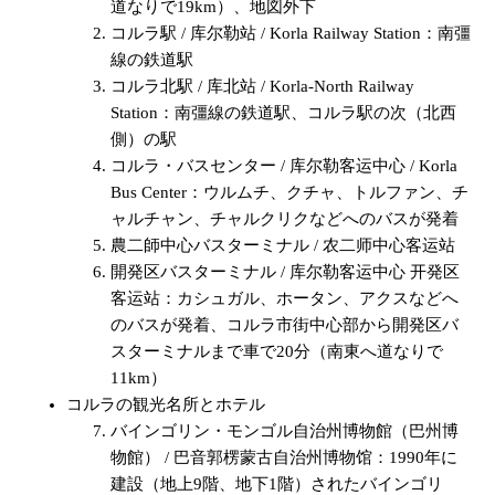
道なりで19km）、地図外下
コルラ駅 / 库尔勒站 / Korla Railway Station：南彊
線の鉄道駅
コルラ北駅 / 库北站 / Korla-North Railway
Station：南彊線の鉄道駅、コルラ駅の次（北西
側）の駅
コルラ・バスセンター / 库尔勒客运中心 / Korla
Bus Center：ウルムチ、クチャ、トルファン、チ
ャルチャン、チャルクリクなどへのバスが発着
農二師中心バスターミナル / 农二师中心客运站
開発区バスターミナル / 库尔勒客运中心 开発区
客运站：カシュガル、ホータン、アクスなどへ
のバスが発着、コルラ市街中心部から開発区バ
スターミナルまで車で20分（南東へ道なりで
11km）
コルラの観光名所とホテル
バインゴリン・モンゴル自治州博物館（巴州博
物館） / 巴音郭楞蒙古自治州博物馆：1990年に
建設（地上9階、地下1階）されたバインゴリ