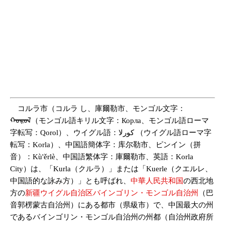
コルラ市（コルラ し、庫爾勒市、モンゴル文字：
ᠬᠣᠷᠣᠯ（モンゴル語キリル文字：Корла、モンゴル語ローマ
字転写：Qorol）、ウイグル語：كورلا （ウイグル語ローマ字
転写：Korla）、中国語簡体字：库尔勒市、ピンイン（拼
音）：Kù'ěrlè、中国語繁体字：庫爾勒市、英語：Korla
City）は、「Kurla（クルラ）」または「Kuerle（クエルレ、
中国語的な詠み方）」とも呼ばれ、
中華人民共和国
の西北地
方の
新疆ウイグル自治区
バインゴリン・モンゴル自治州
（巴
音郭楞蒙古自治州）にある都市（県級市）で、中国最大の州
であるバインゴリン・モンゴル自治州の州都（自治州政府所