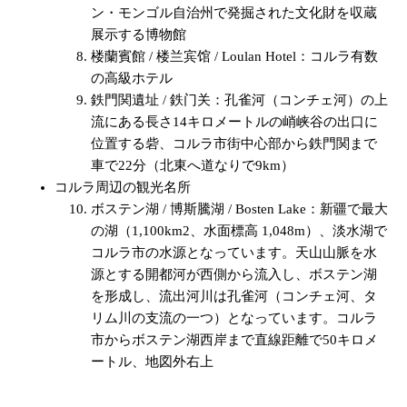
ン・モンゴル自治州で発掘された文化財を収蔵
展示する博物館
楼蘭賓館 / 楼兰宾馆 / Loulan Hotel：コルラ有数
の高級ホテル
鉄門関遺址 / 鉄门关：孔雀河（コンチェ河）の上
流にある長さ14キロメートルの峭峡谷の出口に
位置する砦、コルラ市街中心部から鉄門関まで
車で22分（北東へ道なりで9km）
コルラ周辺の観光名所
ボステン湖 / 博斯騰湖 / Bosten Lake：新疆で最大
の湖（1,100km2、水面標高 1,048m）、淡水湖で
コルラ市の水源となっています。天山山脈を水
源とする開都河が西側から流入し、ボステン湖
を形成し、流出河川は孔雀河（コンチェ河、タ
リム川の支流の一つ）となっています。コルラ
市からボステン湖西岸まで直線距離で50キロメ
ートル、地図外右上