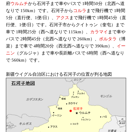
府
ウルムチ
から石河子まで車やバスで 1時間50分（北西へ道
なりで 150km）です。石河子から
コルラ
まで飛行機で 1時間
5分（直行便、1便/日）、
アクス
まで飛行機で 1時間45分（直
行便、1便/日）です。石河子市からクイトゥン（奎屯）まで
車で 1時間25分（西へ道なりで 115km）、
カラマイ
まで車や
バスで 2時間45分（北西へ道なりで 260km）、
ボルタラ
（博
楽）まで車で 4時間20分（西北西へ道なりで 390km）、
イー
ニン
（グルジャ）まで車や長距離バスで 6時間（西へ道なり
で 560km）です。
新疆ウイグル自治区における石河子の位置が判る地図