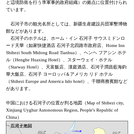
と辺境防衛を行う準軍事的政府組織）の拠点に位置付けられ
ています。
石河子市の観光名所としては、新疆生産建設兵団軍墾博物
館などがあります。
石河子のホテルは、ホーム・イン 石河子 サウスミドンロ
ード天華（如家快捷酒店 石河子北四路市政府店、Home Inn
Shihezi South Midong Road Tianhua）、ヘンヘ フアシン ホテ
ル（Henghe Huaxing Hotel）、スターウェイ・ホテル
（Starway Hotel）、天富飯店、漢庭酒店、石河子潤昌藍海鈞
華大飯店、石河子 ヨーロッパ＆アメリカ リド ホテル
（Shihezi Europe and America lido hotel）、千聯商務賓館など
があります。
中国における石河子の位置が判る地図（Map of Shihezi city,
Xinjiang Uyghur Autonomous Region, People's Republic of
China）