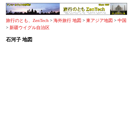
旅行のとも、ZenTech
>
海外旅行 地図
>
東アジア地図
>
中国
>
新疆ウイグル自治区
石河子 地図