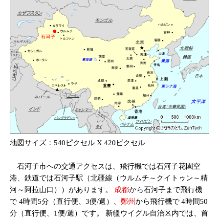
地図サイズ：540ピクセル X 420ピクセル
石河子市への交通アクセスは、飛行機では石河子花園空
港、鉄道では石河子駅（北疆線（ウルムチ～クイトゥン～精
河～阿拉山口））があります。
成都
から石河子まで飛行機
で 4時間5分（直行便、3便/週）、
鄭州
から飛行機で 4時間50
分（直行便、1便/週）です。 新疆ウイグル自治区内では、首