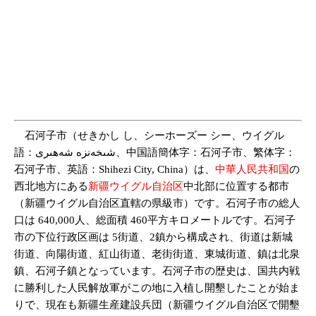
石河子市（せきかし し、シーホーズー シー、ウイグル
語：شىخەنزە شەھىرى、中国語簡体字：石河子市、繁体字：
石河子市、英語：Shihezi City, China）は、
中華人民共和国
の
西北地方にある
新疆ウイグル自治区
中北部に位置する都市
（新疆ウイグル自治区直轄の県級市）です。石河子市の総人
口は 640,000人、総面積 460平方キロメートルです。石河子
市の下位行政区画は 5街道、2鎮から構成され、街道は新城
街道、向陽街道、紅山街道、老街街道、東城街道、鎮は北泉
鎮、石河子鎮となっています。石河子市の歴史は、国共内戦
に勝利した人民解放軍がこの地に入植し開墾したことが始ま
りで、現在も新疆生産建設兵団（新疆ウイグル自治区で開墾