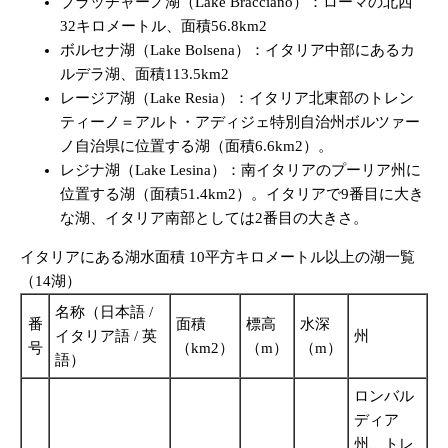
ブラッチャーノ湖（Lake Bracciano）：ローマの北西
32キロメートル、面積56.8km2
ボルセナ湖（Lake Bolsena）：イタリア中部にあるカ
ルデラ湖、面積113.5km2
レージア湖（Lake Resia）：イタリア北東部のトレン
ティーノ＝アルト・アディジェ特別自治州ボルツァー
ノ自治県に位置する湖（面積6.6km2）。
レジナ湖（Lake Lesina）：南イタリアのプーリア州に
位置する湖（面積51.4km2）。イタリアで9番目に大き
な湖、イタリア南部としては2番目の大きさ。
イタリアにある湖水面積 10平方キロメートル以上の湖一覧
（14湖）
名称（日本語 /
番
面積
標高
水深
イタリア語 / 英
州
号
（km2）
（m）
（m）
語）
ロンバル
ディア
州、トレ