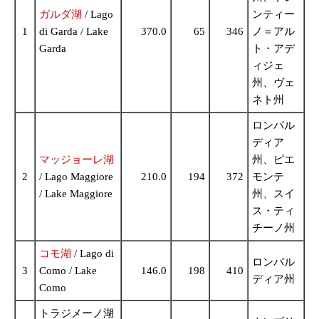
ガルダ湖
/ Lago
ンティー
1
di Garda / Lake
370.0
65
346
ノ＝アル
Garda
ト・アデ
ィジェ
州、ヴェ
ネト州
ロンバル
ディア
マッジョーレ湖
州、ピエ
2
/ Lago Maggiore
210.0
194
372
モンテ
/ Lake Maggiore
州、スイ
ス・ティ
チーノ州
コモ湖
/ Lago di
ロンバル
3
Como / Lake
146.0
198
410
ディア州
Como
トラジメーノ湖