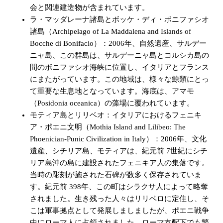
会と関連建造物が含まれています。
ラ・マッダレーナ諸島とボッケ・ディ・ボニファシオ
諸島（Archipelago of La Maddalena and Islands of
Bocche di Bonifacio）：2006年、自然遺産、サルデー
ニャ島、この群島は、サルデーニャ島とコルシカ島の
間のボニファシオ海峡に位置し、イタリアとフランス
にまたがっています。この地域は、様々な鯨類にとっ
て重要な生息地となっています。海底は、アマモ
（Posidonia oceanica）の藻場に覆われています。
モティア島とリリベオ：イタリアにおけるフェニキ
ア・ポエニ文明（Mothia Island and Lilibeo: The
Phoenician-Punic Civilization in Italy）：2006年、文化
遺産、シチリア島、モティアは、紀元前 7世紀にシチ
リア島沖の島に建設されたフェニキア人の集落です。
当時の彫刻が施された石碑が数多く保存されていま
す。紀元前 398年、この町はシラクサ人によって略奪
されました。生き残った人々はリリベロに定住し、そ
こは軍事拠点として発展しましましたが、ポエニ戦争
中にローマ人に占領されました。ローマ支配下でも繁