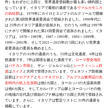
件）をわずかに上回り、世界遺産登録数が最も多い締約国と
なっています。イタリアで最初の遺産である
ヴァルカモニカ
の岩絵群
は、1979年にカイロとエジプトのルクソールで開催
された第3回世界遺産委員会で登録されました。1990年代に
は 25件のイタリア遺産が追加され、そのうち 10件は 1997年
にナポリで開催された第21回委員会で追加されました。イタ
リアは、1978～1985年、1987～1993年、1993～1999年、
1999～2001年、そして2021～2025年の 5回にわたり世界遺
産委員会の委員を務めました。
イタリアの 61件の遺産のうち、55件は文化遺産、6件は自
然遺産です。7件は国境を越えた遺産です。
ローマ歴史地区
は
バチカン市国
と、サン・ジョルジョ山と
レーティッシュ鉄
道
は
スイス
と共同で管理されています。ヴェネツィア防衛施
設群は
クロアチア
と
モンテネグロ
と、
アルプス山脈周辺の先
史時代の杭上住居群
は他5カ国と、ヨーロッパの大温泉街群
は他6カ国と、そしてカルパティア山脈とヨーロッパその他
の地域の古代及び原始のブナ林は他17カ国と共同で登録され
ています。さらに、イタリアは暫定リストに 31件の遺産を
掲載しています。