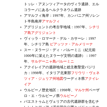
トッレ・アヌンツィアータのヴィラ遺跡、エル
コラーノにあるヘルクラネウム遺跡
アマルフィ海岸：1997年、カンパニア州ソレン
ト半島南岸
アマルフィ
アグリジェントの考古学地域：1997年、
シチリ
ア島
アグリジェント
ヴィッラ・ロマーナ・デル・カサーレ：1997
年、シチリア島
ピアッツァ・アルメリーナ
スー・ヌラージ・ディ・バルーミニ（紀元前
1000年に栄えたヌラーゲ文明の遺跡）：1997
年、
サルデーニャ島
バルーミニ
アクイレイアの遺跡地域と総主教聖堂バジリ
カ：1998年、イタリア北東部
フリウリ・ヴェネ
ツィア・ジュリア州地図
ウーディネ県
アクイレ
イア
ウルビーノ歴史地区：1998年、
マルケ州
ペーザ
ロ・エ・ウルビーノ県
ウルビーノ
パエストゥムとヴェリアの古代遺跡群を含むチ