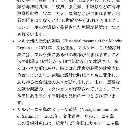
類や海洋哺乳類、二枚貝、腹足類、甲殻類などの海洋
無脊椎動物、ワニ、カメ、鳥類などが含まれます。化
石の研究は少なくとも 16世紀から行われてきました。
モンテ・ボルカ遺跡で発見された魚類が見所の一つと
されています。
マルケ州の歴史的劇場（Historical theatres of the Marche
Region）：2021年、文化遺産、マルケ州、この登録対
象には、マルケ州にある61の劇場が含まれます。これ
らの劇場は 16世紀から 19世紀にかけて建設され、多
くは小さな町にあり、時には市庁舎や荘園の建物内に
位置しています。劇場の設計は時代とともに変化し、
あらゆる社会階層の人々が訪れました。また、豊富な
文献や楽譜のコレクションが保存されています。フェ
ルモにあるラクイラ劇場が見所の一つとされていま
す。
サルデーニャ島のヌラーゲ遺跡（Nuragic monuments
of Sardinia）：2021年、文化遺産、サルデーニャ島、
この登録対象には、紀元前 2千年紀にサルデーニャ島