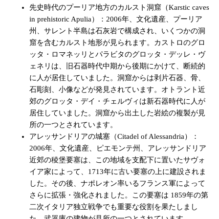
先史時代のプーリア地方のカルスト洞窟（Karstic caves
in prehistoric Apulia）：2006年、文化遺産、プーリア
州、サレント半島は石灰岩で構成され、いくつかの洞
窟を含むカルスト地形が見られます。カストロのグロ
ッタ・ロマネッリとパラビタのグロッタ・デッレ・ヴ
ェネリは、旧石器時代中期から後期にかけて、断続的
に人が居住していました。洞窟からは剥片石器、骨、
石彫刻、小像などが発見されています。オトラント近
郊のグロッタ・デイ・チェルヴィは新石器時代に人が
居住していました。洞窟から出土した岩絵の複製が見
所の一つとされています。
アレッサンドリアの城塞（Citadel of Alessandria）：
2006年、文化遺産、ピエモンテ州、アレッサンドリア
近郊の稜堡要塞は、この地域を支配下に置いたサヴォ
イア家によって、1713年に古い要塞の上に建設されま
した。その後、ナポレオン率いるフランス軍によって
さらに拡張・強化されました。この要塞は 1859年の第
二次イタリア独立戦争でも重要な役割を果たしまし
た。武器庫の建物が見所の一つとされています。