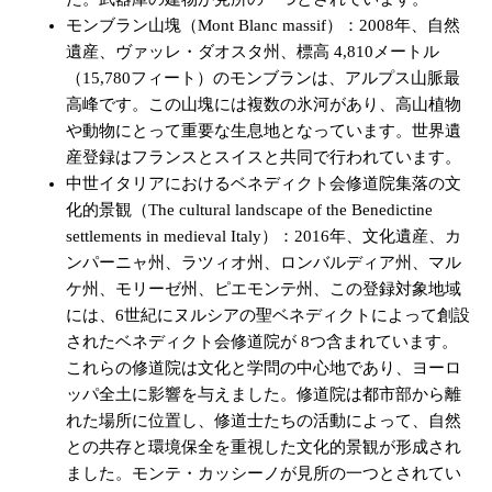
モンブラン山塊（Mont Blanc massif）：2008年、自然
遺産、ヴァッレ・ダオスタ州、標高 4,810メートル
（15,780フィート）のモンブランは、アルプス山脈最
高峰です。この山塊には複数の氷河があり、高山植物
や動物にとって重要な生息地となっています。世界遺
産登録はフランスとスイスと共同で行われています。
中世イタリアにおけるベネディクト会修道院集落の文
化的景観（The cultural landscape of the Benedictine
settlements in medieval Italy）：2016年、文化遺産、カ
ンパーニャ州、ラツィオ州、ロンバルディア州、マル
ケ州、モリーゼ州、ピエモンテ州、この登録対象地域
には、6世紀にヌルシアの聖ベネディクトによって創設
されたベネディクト会修道院が 8つ含まれています。
これらの修道院は文化と学問の中心地であり、ヨーロ
ッパ全土に影響を与えました。修道院は都市部から離
れた場所に位置し、修道士たちの活動によって、自然
との共存と環境保全を重視した文化的景観が形成され
ました。モンテ・カッシーノが見所の一つとされてい