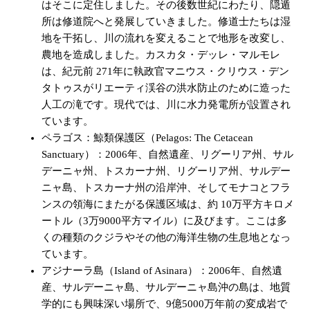
はそこに定住しました。その後数世紀にわたり、隠遁
所は修道院へと発展していきました。修道士たちは湿
地を干拓し、川の流れを変えることで地形を改変し、
農地を造成しました。カスカタ・デッレ・マルモレ
は、紀元前 271年に執政官マニウス・クリウス・デン
タトゥスがリエーティ渓谷の洪水防止のために造った
人工の滝です。現代では、川に水力発電所が設置され
ています。
ペラゴス：鯨類保護区（Pelagos: The Cetacean
Sanctuary）：2006年、自然遺産、リグーリア州、サル
デーニャ州、トスカーナ州、リグーリア州、サルデー
ニャ島、トスカーナ州の沿岸沖、そしてモナコとフラ
ンスの領海にまたがる保護区域は、約 10万平方キロメ
ートル（3万9000平方マイル）に及びます。ここは多
くの種類のクジラやその他の海洋生物の生息地となっ
ています。
アジナーラ島（Island of Asinara）：2006年、自然遺
産、サルデーニャ島、サルデーニャ島沖の島は、地質
学的にも興味深い場所で、9億5000万年前の変成岩で