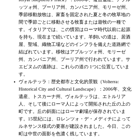
ッツォ州、プーリア州、カンパニア州、モリーゼ州、
季節移動放牧は、家畜を固定された夏と冬の牧草地の
間で季節ごとに移動させる牧畜または遊牧の一種で
す。イタリアでは、この慣習はローマ時代以前に起源
を持ち、現在まで続いています。羊飼いの道は、居酒
屋、聖域、織物工場などのインフラを備えた道路網で
結ばれています。移牧はアブルッツォ州、モリーゼ
州、カンパニア州、プーリア州で行われています。サ
エピヌムの遺跡は、これらの道の 1つに位置していま
す。
ヴォルテッラ：歴史都市と文化的景観（Volterra:
Historical City and Cultural Landscape）：2006年、文化
遺産、トスカーナ州、ヴォルテッラは、エトルリア
人、そして後にローマ人によって開拓された丘の上の
町です。丘の斜面にはローマ劇場が保存されていま
す。15世紀には、ロレンツォ・デ・メディチによって
ルネサンス様式の要塞が建設されました。今日、この
町は中世の面影を色濃く残しています。