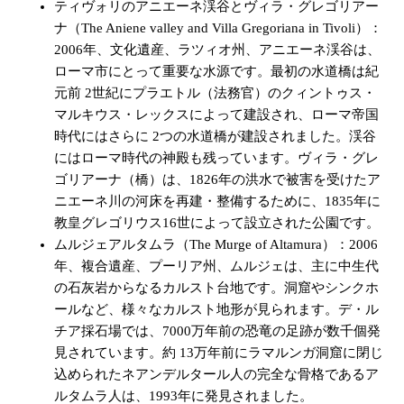
ティヴォリのアニエーネ渓谷とヴィラ・グレゴリアー
ナ（The Aniene valley and Villa Gregoriana in Tivoli）：
2006年、文化遺産、ラツィオ州、アニエーネ渓谷は、
ローマ市にとって重要な水源です。最初の水道橋は紀
元前 2世紀にプラエトル（法務官）のクィントゥス・
マルキウス・レックスによって建設され、ローマ帝国
時代にはさらに 2つの水道橋が建設されました。渓谷
にはローマ時代の神殿も残っています。ヴィラ・グレ
ゴリアーナ（橋）は、1826年の洪水で被害を受けたア
ニエーネ川の河床を再建・整備するために、1835年に
教皇グレゴリウス16世によって設立された公園です。
ムルジェアルタムラ（The Murge of Altamura）：2006
年、複合遺産、プーリア州、ムルジェは、主に中生代
の石灰岩からなるカルスト台地です。洞窟やシンクホ
ールなど、様々なカルスト地形が見られます。デ・ル
チア採石場では、7000万年前の恐竜の足跡が数千個発
見されています。約 13万年前にラマルンガ洞窟に閉じ
込められたネアンデルタール人の完全な骨格であるア
ルタムラ人は、1993年に発見されました。