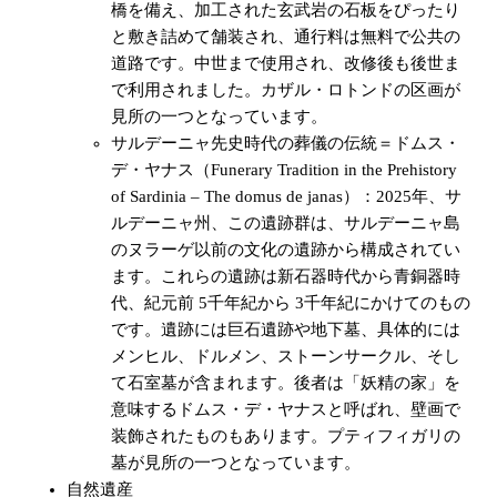
橋を備え、加工された玄武岩の石板をぴったり
と敷き詰めて舗装され、通行料は無料で公共の
道路です。中世まで使用され、改修後も後世ま
で利用されました。カザル・ロトンドの区画が
見所の一つとなっています。
サルデーニャ先史時代の葬儀の伝統＝ドムス・
デ・ヤナス（Funerary Tradition in the Prehistory
of Sardinia – The domus de janas）：2025年、サ
ルデーニャ州、この遺跡群は、サルデーニャ島
のヌラーゲ以前の文化の遺跡から構成されてい
ます。これらの遺跡は新石器時代から青銅器時
代、紀元前 5千年紀から 3千年紀にかけてのもの
です。遺跡には巨石遺跡や地下墓、具体的には
メンヒル、ドルメン、ストーンサークル、そし
て石室墓が含まれます。後者は「妖精の家」を
意味するドムス・デ・ヤナスと呼ばれ、壁画で
装飾されたものもあります。プティフィガリの
墓が見所の一つとなっています。
自然遺産