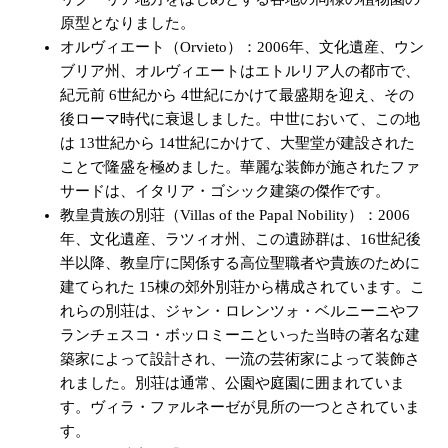
原型となりました。
オルヴィエート（Orvieto）：2006年、文化遺産、ウン
ブリア州、オルヴィエートはエトルリア人の都市で、
紀元前 6世紀から 4世紀にかけて最盛期を迎え、その
後ローマ時代に衰退しました。中世において、この地
は 13世紀から 14世紀にかけて、大聖堂が建設された
ことで隆盛を極めました。華麗な装飾が施されたファ
サードは、イタリア・ゴシック建築の傑作です。
教皇貴族の別荘（Villas of the Papal Nobility）：2006
年、文化遺産、ラツィオ州、この遺跡群は、16世紀後
半以降、教皇庁に関係する高位聖職者や貴族のために
建てられた 15棟の郊外別荘から構成されています。こ
れらの別荘は、ジャン・ロレンツォ・ベルニーニやフ
ランチェスコ・ボッロミーニといった当時の著名な建
築家によって設計され、一流の芸術家によって装飾さ
れました。別荘は通常、公園や庭園に囲まれていま
す。ヴィラ・ファルネーゼが見所の一つとされていま
す。