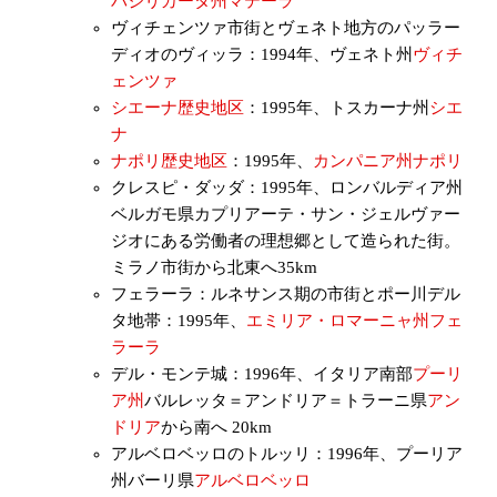
バジリカータ州
マテーラ
ヴィチェンツァ市街とヴェネト地方のパッラー
ディオのヴィッラ：1994年、ヴェネト州
ヴィチ
ェンツァ
シエーナ歴史地区
：1995年、トスカーナ州
シエ
ナ
ナポリ歴史地区
：1995年、
カンパニア州
ナポリ
クレスピ・ダッダ：1995年、ロンバルディア州
ベルガモ県カプリアーテ・サン・ジェルヴァー
ジオにある労働者の理想郷として造られた街。
ミラノ市街から北東へ35km
フェラーラ：ルネサンス期の市街とポー川デル
タ地帯：1995年、
エミリア・ロマーニャ州
フェ
ラーラ
デル・モンテ城：1996年、イタリア南部
プーリ
ア州
バルレッタ＝アンドリア＝トラーニ県
アン
ドリア
から南へ 20km
アルベロベッロのトルッリ：1996年、プーリア
州バーリ県
アルベロベッロ