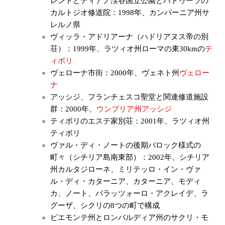
レントとディアノ渓谷国立公園とパドゥーラの
カルトジオ修道院：1998年、カンパーニア州サ
レルノ県
ヴィッラ・アドリアーナ（ハドリアヌス帝の別
荘）：1999年、ラツィオ州ローマの東30kmの
テ
ィボリ
ヴェローナ市街：2000年、ヴェネト州
ヴェロー
ナ
アッシジ、フランチェスコ聖堂と関連修道施設
群：2000年、
ウンブリア州
アッシジ
ティボリのエステ家別荘：2001年、ラツィオ州
ティボリ
ヴァル・ディ・ノートの後期バロック様式の
町々（シチリア島南東部）：2002年、シチリア
州カルタジローネ、ミリテッロ・イン・ヴァ
ル・ディ・カターニア、カターニア、モディ
カ、ノート、パラッツォーロ・アクレイデ、ラ
グーザ、シクリの8つの町で構成
ピエモンテ州とロンバルディア州のサクリ・モ