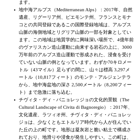
ます。
地中海アルプス（Mediterranean Alps）：2017年、自然
遺産、リグーリア州、ピエモンテ州、フランスとモナ
コとの共同登録であるこの国際登録地域は、アルプス
山脈の海側地域とリグリア山脈の一部を対象としてい
ます。この地域は地質学的に興味深い場所で、4億年前
のヴァリスカン造山運動に由来する岩石の上に、3000
万年前のアルプス造山運動で形成された、浸食を受け
ていない山脈の例となっています。わずか70キロメー
トル（43マイル）足らずの間に、山々は標高 3,297メ
ートル（10,817フィート）のモンテ・アルジェンテラ
から、地中海盆地の深さ 2,500メートル（8,200フィー
ト）まで急激に落ち込む。
チヴィタ・ディ・バニョレッジョの文化的景観（The
Cultural Landscape of Civita di Bagnoregio）：2017年、
文化遺産、ラツィオ州、チヴィタ・ディ・バニョレッ
ジョは、少なくともエトルリア時代から人が住んでい
た丘の上の町です。地形は凝灰岩と脆い粘土で構成さ
れており、地滑りや浸食が発生しやすい。この町は、