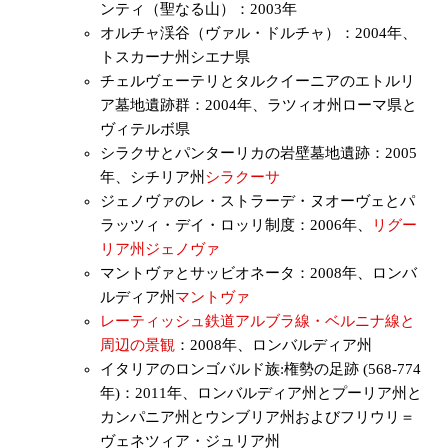
ンティ（聖なる山）：2003年
オルチャ渓谷（ヴァル・ドルチャ）：2004年、
トスカーナ州シエナ県
チェルヴェーテリとタルクイーニアのエトルリ
ア墓地遺跡群：2004年、ラツィオ州ローマ県と
ヴィテルボ県
シラクサとパンターリカの岩壁墓地遺跡：2005
年、シチリア州
シラクーサ
ジェノヴァのレ・ストラーデ・ヌオーヴェとパ
ラッツィ・デイ・ロッリ制度：2006年、
リグー
リア州
ジェノヴァ
マントヴァとサッビオネータ：2008年、ロンバ
ルディア州
マントヴァ
レーティッシュ鉄道アルブラ線・ベルニナ線と
周辺の景観
：2008年、ロンバルディア州
イタリアのロンゴバルド族:権勢の足跡 (568-774
年)：2011年、ロンバルディア州とプーリア州と
カンパニア州とウンブリア州およびフリウリ＝
ヴェネツィア・ジュリア州