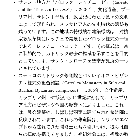
サレント地方と「バロック・レッチェーゼ」（Salento
and the "Barocco Leccese"）：2006年、文化遺産、プー
リア州、サレント半島は、数世紀にわたり数々の文明
によって形作られ、メッサピア人の先史時代の遺跡も
残っています。この地域の特徴的な建築様式は、対抗
宗教改革期にレッチェで発展したバロック様式の一種
である「レッチェ・バロック」です。その様式は非常
に装飾的で、カトリック教会の権威を示すことを目的
としています。サンタ・クローチェ聖堂が見所の一つ
とされています。
スティロのカトリック修道院とバシレイオス・ビザン
チン様式の複合施設（Cattolica Monastery in Stilo and
Basilian-Byzantine complexes）：2006年、文化遺産、
カラブリア州、6世紀から 11世紀にかけて、カラブリ
ア地方はビザンツ帝国の影響下にありました。これ
は、教会建築や、しばしば洞窟に建てられた修道院に
反映されています。これらの修道院は、シリアやエジ
プトから逃れてきた隠修士たちを引きつけ、彼らは自
らの伝統を携えてきました。登録対象には、複数の教