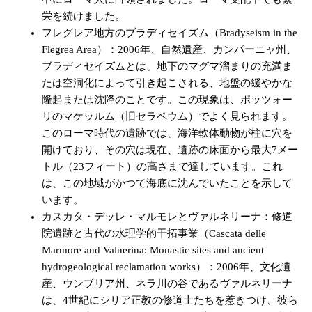
栄を続けました。
フレグレア地方のブラディセイズム（Bradyseism in the
Flegrea Area）：2006年、自然遺産、カンパーニャ州、
ブラディセイズムとは、地下のマグマ溜まりの充満ま
たは空洞化によって引き起こされる、地盤の緩やかな
隆起または沈降のことです。この現象は、ポッツォー
リのマケッルム（旧セラペウム）でよく見られます。
このローマ時代の遺跡では、海洋軟体動物が柱に穴を
開けており、その穴は現在、遺跡の床面から最大7メー
トル（23フィート）の高さまで達しています。これ
は、この地域がかつて海底に沈んでいたことを示して
います。
カスカタ・デッレ・マルモレとヴァルネリーナ：修道
院遺跡と古代の水理学的干拓事業（Cascata delle
Marmore and Valnerina: Monastic sites and ancient
hydrogeological reclamation works）：2006年、文化遺
産、ウンブリア州、ネラ川の谷であるヴァルネリーナ
は、4世紀にシリア正教の修道士たちを惹きつけ、彼ら