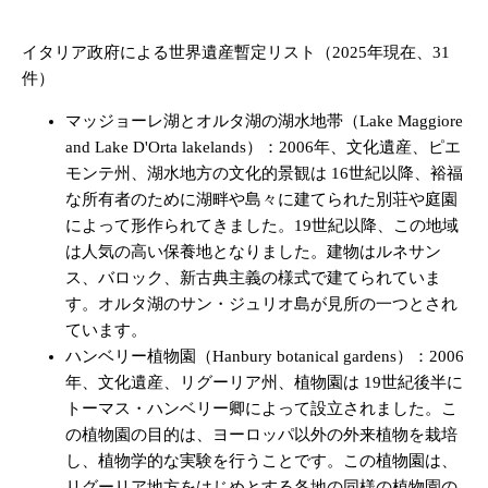
イタリア政府による世界遺産暫定リスト（2025年現在、31
件）
マッジョーレ湖とオルタ湖の湖水地帯（Lake Maggiore
and Lake D'Orta lakelands）：2006年、文化遺産、ピエ
モンテ州、湖水地方の文化的景観は 16世紀以降、裕福
な所有者のために湖畔や島々に建てられた別荘や庭園
によって形作られてきました。19世紀以降、この地域
は人気の高い保養地となりました。建物はルネサン
ス、バロック、新古典主義の様式で建てられていま
す。オルタ湖のサン・ジュリオ島が見所の一つとされ
ています。
ハンベリー植物園（Hanbury botanical gardens）：2006
年、文化遺産、リグーリア州、植物園は 19世紀後半に
トーマス・ハンベリー卿によって設立されました。こ
の植物園の目的は、ヨーロッパ以外の外来植物を栽培
し、植物学的な実験を行うことです。この植物園は、
リグーリア地方をはじめとする各地の同様の植物園の