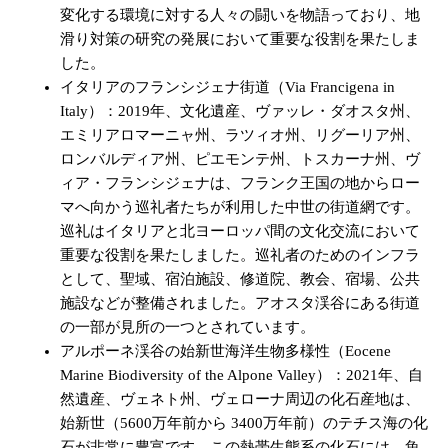
変化する環境に対する人々の闘いを物語っており、地
滑り対策の研究の発展において重要な役割を果たしま
した。
イタリアのフランシジェナ街道（Via Francigena in
Italy）：2019年、文化遺産、ヴァッレ・ダオスタ州、
エミリアロマーニャ州、ラツィオ州、リグーリア州、
ロンバルディア州、ピエモンテ州、トスカーナ州、ヴ
ィア・フランシジェナは、フランク王国の地からロー
マへ向かう巡礼者たちが利用した中世の街道網です。
巡礼はイタリアと北ヨーロッパ間の文化交流において
重要な役割を果たしました。巡礼者のためのインフラ
として、聖域、宿泊施設、修道院、教会、宿場、公共
施設などが整備されました。アオスタ渓谷にある街道
の一部が見所の一つとされています。
アルポーネ渓谷の始新世海洋生物多様性（Eocene
Marine Biodiversity of the Alpone Valley）：2021年、自
然遺産、ヴェネト州、ヴェローナ周辺の化石産地は、
始新世（5600万年前から 3400万年前）のテチス海の化
石が非常に豊富です。この熱帯生態系の化石には、魚