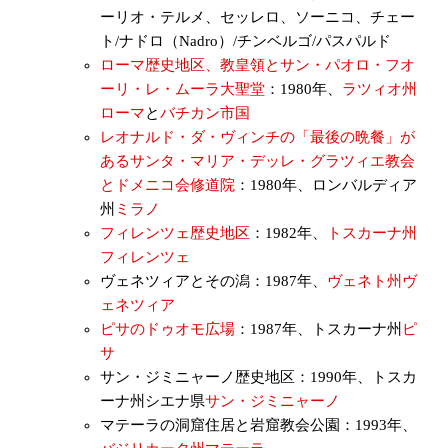
ーリオ・テルメ、セッレロ、ソーニコ、チェー
ト/ナドロ（Nadro）/チンベルゴ/パスパルド
ローマ歴史地区、教皇領とサン・パオロ・フオ
ーリ・レ・ムーラ大聖堂
：1980年、
ラツィオ州
ローマ
と
バチカン市国
レオナルド・ダ・ヴィンチの「最後の晩餐」が
あるサンタ・マリア・デッレ・グラツィエ教会
とドメニコ会修道院
：1980年、ロンバルディア
州
ミラノ
フィレンツェ歴史地区
：1982年、
トスカーナ州
フィレンツェ
ヴェネツィアとその潟：1987年、
ヴェネト州
ヴ
ェネツィア
ピサのドゥオモ広場
：1987年、トスカーナ州
ピ
サ
サン・ジミニャーノ歴史地区：1990年、トスカ
ーナ州シエナ県
サン・ジミニャーノ
マテーラの洞窟住居と岩窟教会公園：1993年、