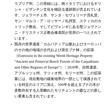
ラブリア州、この登録には、南イタリアにおけるギリ
シャ・ビザンチン文化を物語る遺跡群が含まれていま
す。ジェラーチェ市、サンタ・セヴェリーナ洗礼堂、
サン・マルコ・ア・ロッサーノ礼拝堂、スティロのカ
トリック教会、そしてビヴォンギにある聖ジョヴァン
ニ・テリスティス正教会修道院が見所の一つとされて
います。
既存の世界遺産「カルパティア山脈およびヨーロッパ
のその他の地域の古代および原生ブナ林」の拡張
（Extension to the existing World Heritage Property
"Ancient and Primeval Beech Forests of the Carpathians
and Other Regions of Europe"）：2026年、自然遺産、
アブルッツォ州、ラツィオ州、モリーゼ州、この拡張
案には、現在敷地の緩衝地帯の一部として保護されて
いる特定のエリアに加え、500年を超えるブナの木が
多数存在する人里離れたモリチェントの森などの新し
い要素も含まれています。