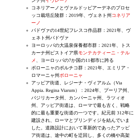
ンテ州
イヴレーア
コネリアーノとヴァルドッビアーデネのプロセ
ッコ栽培丘陵群：2019年、ヴェネト州
コネリア
ーノ
パドヴァの14世紀フレスコ作品群：2021年、ヴ
ェネト州パドヴァ
ヨーロッパの大温泉保養都市群：2021年、トス
カーナ州ピストイア県
モンテカティーニ・テル
メ
、ヨーロッパの7か国の11都市に跨る
ボローニャのポルチコ群：2021年、エミリア・
ロマーニャ州
ボローニャ
アッピア街道、レジーナ・ヴィアルム（Via
Appia. Regina Viarum）：2024年、プーリア州、
バジリカータ州、カンパーニャ州、ラツィオ
州、アッピア街道は、ローマで最も古く、戦略
的に最も重要な街道の一つです。紀元前 312年に
建設され、ローマとブリンディジを結んでいま
した。道路設計において革新的であったアッピ
ア街道は、途中の町を迂回し、多くの橋や高架