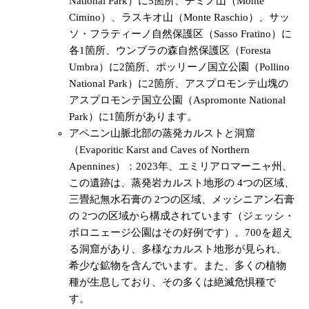
National Park）に5箇所、チミノ山（Monte
Cimino）、ラスキオ山（Monte Raschio）、サッ
ソ・フラティーノ自然保護区（Sasso Fratino）に
各1箇所、ウンブラの森自然保護区（Foresta
Umbra）に2箇所、ポッリーノ国立公園（Pollino
National Park）に2箇所、アスプロモンテ山塊の
アスプロモンテ国立公園（Aspromonte National
Park）に1箇所があります。
アペニン山脈北部の蒸発カルストと洞窟
（Evaporitic Karst and Caves of Northern
Apennines）：2023年、エミリアロマーニャ州、
この遺跡は、蒸発岩カルスト地形の 4つの区域、
三畳紀無水石膏の 2つの区域、メッシニアン石膏
の 2つの区域から構成されています（ジェッシ・
ボロニェージ公園はその好例です）。700を超え
る洞窟があり、多様なカルスト地形が見られ、
希少な鉱物を含んでいます。また、多くの植物
種が生息しており、その多くは絶滅危惧種で
す。