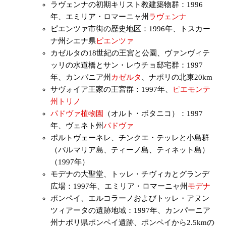
ラヴェンナの初期キリスト教建築物群：1996
年、エミリア・ロマーニャ州
ラヴェンナ
ピエンツァ市街の歴史地区：1996年、トスカー
ナ州シエナ県
ピエンツァ
カゼルタの18世紀の王宮と公園、ヴァンヴィテ
ッリの水道橋とサン・レウチョ邸宅群：1997
年、カンパニア州
カゼルタ
、ナポリの北東20km
サヴォイア王家の王宮群：1997年、
ピエモンテ
州
トリノ
パドヴァ植物園
（オルト・ボタニコ）：1997
年、ヴェネト州
パドヴァ
ポルトヴェーネレ、チンクエ・テッレと小島群
（パルマリア島、ティーノ島、ティネット島）
（1997年）
モデナの大聖堂、トッレ・チヴィカとグランデ
広場：1997年、エミリア・ロマーニャ州
モデナ
ポンペイ、エルコラーノおよびトッレ・アヌン
ツィアータの遺跡地域：1997年、カンパーニア
州ナポリ県ポンペイ遺跡、ポンペイから2.5kmの