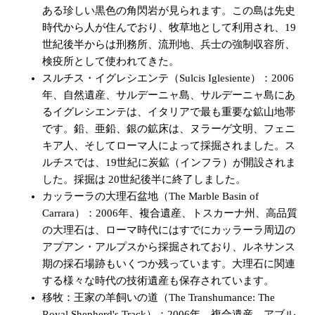
ある珍しい黒色の角閃岩が見られます。この島は先史
時代から人が住んでおり、牧草地として利用され、19
世紀後半からは刑務所、流刑地、兵士の強制収容所、
検疫所として使われてきた。
スルチス・イグレシエンテ（Sulcis Iglesiente）：2006
年、自然遺産、サルデーニャ島、サルデーニャ島にあ
るイグレシエンテは、イタリアで最も重要な鉱山地帯
です。鉛、亜鉛、銀の鉱床は、ヌラーゲ文明、フェニ
キア人、そしてローマ人によって採掘されました。ス
ルチスでは、19世紀に炭鉱（インフラ）が開設されま
した。採掘は 20世紀後半に終了しました。
カッラーラの大理石盆地（The Marble Basin of
Carrara）：2006年、複合遺産、トスカーナ州、高品質
の大理石は、ローマ時代にはすでにカッラーラ周辺の
アプアン・アルプスから採掘されており、ルネサンス
期の採石場跡もいくつか残っています。大理石に関連
する様々な時代の技術遺産も保存されています。
移牧：王家の羊飼いの道（The Transhumance: The
Royal Shepherd's Track）：2006年、複合遺産、アブル