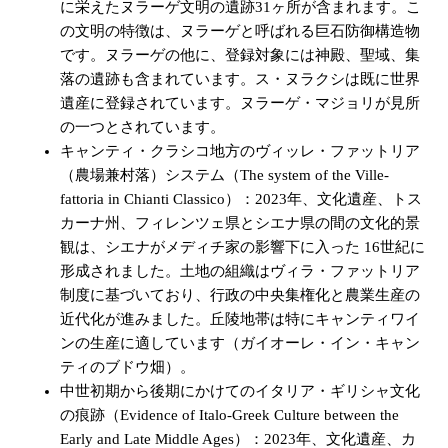
に栄えたヌラーゲ文明の遺跡31ヶ所が含まれます。こ
の文明の特徴は、ヌラーゲと呼ばれる巨石防御構造物
です。ヌラーゲの他に、登録対象には神殿、聖域、集
落の遺跡も含まれています。ス・ヌラクシは既に世界
遺産に登録されています。ヌラーゲ・マジョリが見所
の一つとされています。
キャンティ・クラシコ地方のヴィッレ・ファットリア
（農場兼村落）システム（The system of the Ville-
fattoria in Chianti Classico）：2023年、文化遺産、トス
カーナ州、フィレンツェ県とシエナ県の間の文化的景
観は、シエナがメディチ家の影響下に入った 16世紀に
形成されました。土地の組織はヴィラ・ファットリア
制度に基づいており、行政の中央集権化と農業生産の
近代化が進みました。丘陵地帯は特にキャンティワイ
ンの生産に適しています（ガイオーレ・イン・キャン
ティのブドウ畑）。
中世初期から後期にかけてのイタリア・ギリシャ文化
の痕跡（Evidence of Italo-Greek Culture between the
Early and Late Middle Ages）：2023年、文化遺産、カ