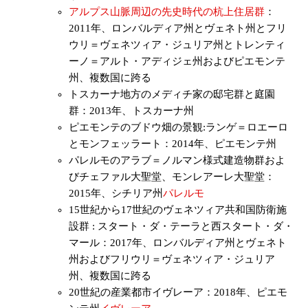
アルプス山脈周辺の先史時代の杭上住居群
：
2011年、ロンバルディア州とヴェネト州とフリ
ウリ＝ヴェネツィア・ジュリア州とトレンティ
ーノ＝アルト・アディジェ州およびピエモンテ
州、複数国に跨る
トスカーナ地方のメディチ家の邸宅群と庭園
群：2013年、トスカーナ州
ピエモンテのブドウ畑の景観:ランゲ＝ロエーロ
とモンフェッラート：2014年、ピエモンテ州
パレルモのアラブ＝ノルマン様式建造物群およ
びチェファル大聖堂、モンレアーレ大聖堂：
2015年、シチリア州
パレルモ
15世紀から17世紀のヴェネツィア共和国防衛施
設群 : スタート・ダ・テーラと西スタート・ダ・
マール：2017年、ロンバルディア州とヴェネト
州およびフリウリ＝ヴェネツィア・ジュリア
州、複数国に跨る
20世紀の産業都市イヴレーア：2018年、ピエモ