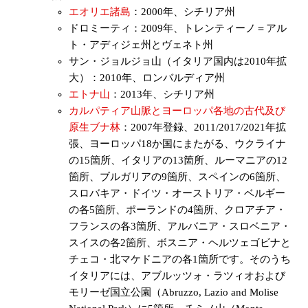
エオリエ諸島
：2000年、シチリア州
ドロミーティ：2009年、トレンティーノ＝アル
ト・アディジェ州とヴェネト州
サン・ジョルジョ山（イタリア国内は2010年拡
大）：2010年、ロンバルディア州
エトナ山
：2013年、シチリア州
カルパティア山脈とヨーロッパ各地の古代及び
原生ブナ林
：2007年登録、2011/2017/2021年拡
張、ヨーロッパ18か国にまたがる、ウクライナ
の15箇所、イタリアの13箇所、ルーマニアの12
箇所、ブルガリアの9箇所、スペインの6箇所、
スロバキア・ドイツ・オーストリア・ベルギー
の各5箇所、ポーランドの4箇所、クロアチア・
フランスの各3箇所、アルバニア・スロベニア・
スイスの各2箇所、ボスニア・ヘルツェゴビナと
チェコ・北マケドニアの各1箇所です。そのうち
イタリアには、アブルッツォ・ラツィオおよび
モリーゼ国立公園（Abruzzo, Lazio and Molise