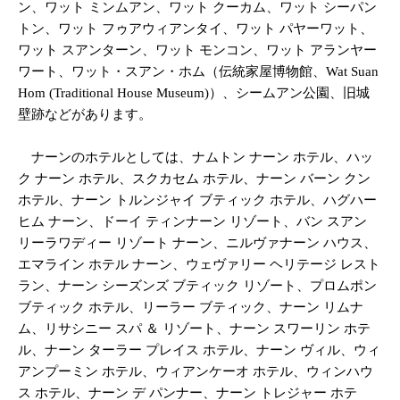
ン、ワット ミンムアン、ワット クーカム、ワット シーパン
トン、ワット フゥアウィアンタイ、ワット パヤーワット、
ワット スアンターン、ワット モンコン、ワット アランヤー
ワート、ワット・スアン・ホム（伝統家屋博物館、Wat Suan
Hom (Traditional House Museum)）、シームアン公園、旧城
壁跡などがあります。
ナーンのホテルとしては、ナムトン ナーン ホテル、ハッ
ク ナーン ホテル、スクカセム ホテル、ナーン バーン クン
ホテル、ナーン トルンジャイ ブティック ホテル、ハグハー
ヒム ナーン、ドーイ ティンナーン リゾート、バン スアン
リーラワディー リゾート ナーン、ニルヴァナーン ハウス、
エマライン ホテル ナーン、ウェヴァリー ヘリテージ レスト
ラン、ナーン シーズンズ ブティック リゾート、プロムポン
ブティック ホテル、リーラー ブティック、ナーン リムナ
ム、リサシニー スパ ＆ リゾート、ナーン スワーリン ホテ
ル、ナーン ターラー プレイス ホテル、ナーン ヴィル、ウィ
アンプーミン ホテル、ウィアンケーオ ホテル、ウィンハウ
ス ホテル、ナーン デ パンナー、ナーン トレジャー ホテ