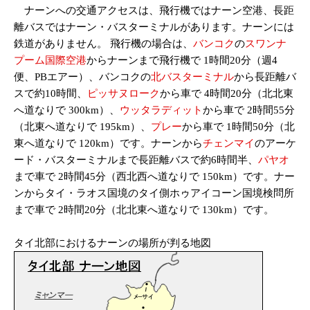
ナーンへの交通アクセスは、飛行機ではナーン空港、長距
離バスではナーン・バスターミナルがあります。ナーンには
鉄道がありません。 飛行機の場合は、
バンコク
の
スワンナ
プーム国際空港
からナーンまで飛行機で 1時間20分（週4
便、PBエアー）、バンコクの
北バスターミナル
から長距離バ
スで約10時間、
ピッサヌローク
から車で 4時間20分（北北東
へ道なりで 300km）、
ウッタラディット
から車で 2時間55分
（北東へ道なりで 195km）、
プレー
から車で 1時間50分（北
東へ道なりで 120km）です。ナーンから
チェンマイ
のアーケ
ード・バスターミナルまで長距離バスで約6時間半、
パヤオ
まで車で 2時間45分（西北西へ道なりで 150km）です。ナー
ンからタイ・ラオス国境のタイ側ホゥアイコーン国境検問所
まで車で 2時間20分（北北東へ道なりで 130km）です。
タイ北部におけるナーンの場所が判る地図