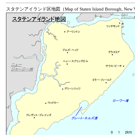
スタテンアイランド区地図（Map of Staten Island Borough, New York Cit