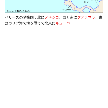
ベリーズの隣接国：北に
メキシコ
、西と南に
グアテマラ
、東
はカリブ海で海を隔てて北東に
キューバ