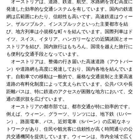
オーストリアは、道路、鉄道、航空、水路網を含む高度に
発達した効率的な交通システムを有しています。国内の鉄道
網は広範囲にわたり、信頼性も高いです。高速鉄道はウィー
ン、ザルツブルク、インスブルックといった主要都市を結
び、地方列車は小規模な町々を結んでいます。国際列車はド
イツ、スイス、イタリア、ハンガリーなどの近隣諸国とオー
ストリアを結び、国内旅行はもちろん、国境を越えた旅行に
も便利な交通手段となっています。
オーストリアは、整備の行き届いた高速道路（アウトバー
ン）や道路網も高度に発達しており、国内各地を結んでいま
す。自動車での移動は一般的で、厳格な交通規制と主要高速
道路の有料化制度によって支えられています。公共バスや長
距離バスは、特に鉄道のアクセスが困難な地方において、交
通の選択肢を広げています。
オーストリアの都市部では、都市交通が特に効率的です。
例えば、ウィーン、グラーツ、リンツには、地下鉄（Uバー
ン）、路面電車、バス、近郊電車（Sバーン）の広範なネッ
トワークがあり、住民や観光客に信頼性が高く時間通りの公
共交通機関を提供しています。ウィーンは、市内全域で広く