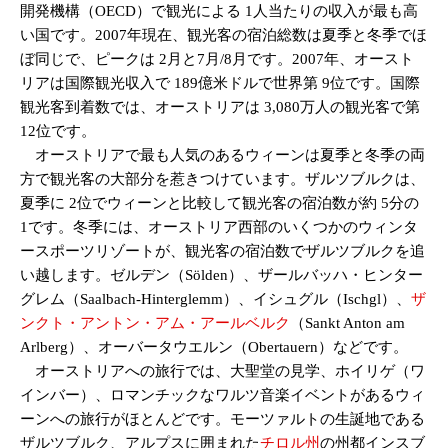
開発機構（OECD）で観光による 1人当たりの収入が最も高
い国です。2007年現在、観光客の宿泊総数は夏季と冬季でほ
ぼ同じで、ピークは 2月と7月/8月です。2007年、オースト
リアは国際観光収入で 189億米ドルで世界第 9位です。国際
観光客到着数では、オーストリアは 3,080万人の観光客で第
12位です。
オーストリアで最も人気のあるウィーンは夏季と冬季の両
方で観光客の大部分を惹きつけています。ザルツブルクは、
夏季に 2位でウィーンと比較して観光客の宿泊数が約 5分の
1です。冬季には、オーストリア西部のいくつかのウィンタ
ースポーツリゾートが、観光客の宿泊数でザルツブルクを追
い越します。ゼルデン（Sölden）、ザールバッハ・ヒンター
グレム（Saalbach-Hinterglemm）、イシュグル（Ischgl）、
ザ
ンクト・アントン・アム・アールベルク
（Sankt Anton am
Arlberg）、オーバータウエルン（Obertauern）などです。
オーストリアへの旅行では、大聖堂の見学、ホイリゲ（ワ
インバー）、ロマンチックなワルツ音楽イベントがあるウィ
ーンへの旅行がほとんどです。モーツァルトの生誕地である
ザルツブルク、アルプスに囲まれた
チロル州
の州都インスブ