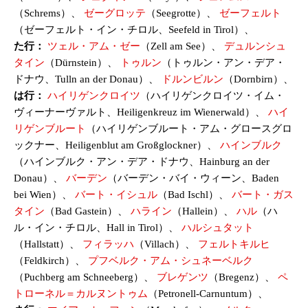
（Schrems）、
ゼーグロッテ
（Seegrotte）、
ゼーフェルト
（ゼーフェルト・イン・チロル、Seefeld in Tirol）、
た行：
ツェル・アム・ゼー
（Zell am See）、
デュルンシュ
タイン
（Dürnstein）、
トゥルン
（トゥルン・アン・デア・
ドナウ、Tulln an der Donau）、
ドルンビルン
（Dornbirn）、
は行：
ハイリゲンクロイツ
（ハイリゲンクロイツ・イム・
ヴィーナーヴァルト、Heiligenkreuz im Wienerwald）、
ハイ
リゲンブルート
（ハイリゲンブルート・アム・グロースグロ
ックナー、Heiligenblut am Großglockner）、
ハインブルク
（ハインブルク・アン・デア・ドナウ、Hainburg an der
Donau）、
バーデン
（バーデン・バイ・ウィーン、Baden
bei Wien）、
バート・イシュル
（Bad Ischl）、
バート・ガス
タイン
（Bad Gastein）、
ハライン
（Hallein）、
ハル
（ハ
ル・イン・チロル、Hall in Tirol）、
ハルシュタット
（Hallstatt）、
フィラッハ
（Villach）、
フェルトキルヒ
（Feldkirch）、
プフベルク・アム・シュネーベルク
（Puchberg am Schneeberg）、
ブレゲンツ
（Bregenz）、
ペ
トローネル＝カルヌントゥム
（Petronell-Carnuntum）、