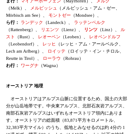
ま行：
マイアーホーフェン
（Mayrhofen）、
メルク
（Melk）、
メルビッシュ
（メルビッシュ・アム・ゼー、
Mörbisch am See）、
モントゼー
（Mondsee）、
ら行：
ランデック
（Landeck）、
ラッテンベルク
（Rattenberg）、
リエンツ
（Lienz）、
リンツ
（Linz）、
ル
スト
（Rust）、
レオーベン
（Leoben）、
レオベンドルフ
（Leobendorf）、
レッヒ
（レッヒ・アム・アールベルク、
Lech am Arlberg）、
ロイッテ
（ロイッテ・イン・チロル、
Reutte in Tirol）、
ローラウ
（Rohrau）
わ行：
ワーグナ
（Wagna）
オーストリア 地理
オーストリアはアルプス山脈に位置するため、国土の大部
分が山岳地帯です。中央東アルプス、北部石灰岩アルプス、
南部石灰岩アルプスはいずれもオーストリア領内にありま
す。オーストリアの総面積（83,871平方キロメートル、
32,383平方マイル）のうち、低地とみなせるのは約 4分の 1