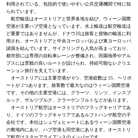
利用されている、包括的で使いやすい公共交通機関で特に知
られています。
航空輸送はオーストリアと世界各地を結び、ウィーン国際
空港が主要ハブ空港となっています。水上輸送は航空輸送ほ
ど重要ではありませんが、ドナウ川は旅客と貨物の輸送に利
用され、オーストリアと中央ヨーロッパおよび東ヨーロッパ
諸国を結んでいます。サイクリングも人気が高まっており、
都市部には専用の自転車レーンが整備され、田園地帯やアル
プスには景観の良いルートが設けられ、持続可能なレクリエ
ーション旅行を支えています。
オーストリアには主要空港が 6つ、空港総数は 55、ヘリポ
ートが 2つあります。旅客数で最大なのはウィーン国際空港
です。その他の主要空港には、グラーツ、リンツ、インスブ
ルック、ザルツブルク、クラーゲンフルトなどがあります。
オーストリア航空はオーストリアのフラッグキャリアであ
り、ドイツのフラッグキャリアであるルフトハンザ航空の子
会社です。本社はシュヴェヒャートにあるウィーン国際空港
の敷地内にあり、ハブ空港も同空港にあります。オーストリ
ア航空はスターアライアンスのメンバーです。