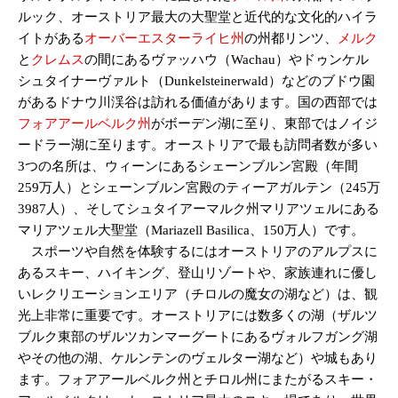
ルック、オーストリア最大の大聖堂と近代的な文化的ハイラ
イトがある
オーバーエスターライヒ州
の州都リンツ、
メルク
と
クレムス
の間にあるヴァッハウ（Wachau）やドゥンケル
シュタイナーヴァルト（Dunkelsteinerwald）などのブドウ園
があるドナウ川渓谷は訪れる価値があります。国の西部では
フォアアールベルク州
がボーデン湖に至り、東部ではノイジ
ードラー湖に至ります。オーストリアで最も訪問者数が多い
3つの名所は、ウィーンにあるシェーンブルン宮殿（年間
259万人）とシェーンブルン宮殿のティーアガルテン（245万
3987人）、そしてシュタイアーマルク州マリアツェルにある
マリアツェル大聖堂（Mariazell Basilica、150万人）です。
スポーツや自然を体験するにはオーストリアのアルプスに
あるスキー、ハイキング、登山リゾートや、家族連れに優し
いレクリエーションエリア（チロルの魔女の湖など）は、観
光上非常に重要です。オーストリアには数多くの湖（ザルツ
ブルク東部のザルツカンマーグートにあるヴォルフガング湖
やその他の湖、ケルンテンのヴェルター湖など）や城もあり
ます。フォアアールベルク州とチロル州にまたがるスキー・