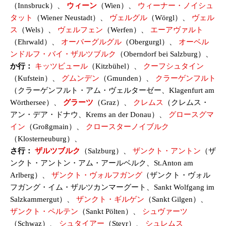
（Innsbruck）、
ウィーン
（Wien）、
ウィーナー・ノイシュ
タット
（Wiener Neustadt）、
ヴェルグル
（Wörgl）、
ヴェル
ス
（Wels）、
ヴェルフェン
（Werfen）、
エーアヴァルト
（Ehrwald）、
オーバーグルグル
（Obergurgl）、
オーベル
ンドルフ・バイ・ザルツブルク
（Oberndorf bei Salzburg）、
か行：
キッツビュール
（Kitzbühel）、
クーフシュタイン
（Kufstein）、
グムンデン
（Gmunden）、
クラーゲンフルト
（クラーゲンフルト・アム・ヴェルターゼー、Klagenfurt am
Wörthersee）、
グラーツ
（Graz）、
クレムス
（クレムス・
アン・デア・ドナウ、Krems an der Donau）、
グロースグマ
イン
（Großgmain）、
クロースターノイブルク
（Klosterneuburg）、
さ行：
ザルツブルク
（Salzburg）、
ザンクト・アントン
（ザ
ンクト・アントン・アム・アールベルク、St.Anton am
Arlberg）、
ザンクト・ヴォルフガング
（ザンクト・ヴォル
フガング・イム・ザルツカンマーグート、Sankt Wolfgang im
Salzkammergut）、
ザンクト・ギルゲン
（Sankt Gilgen）、
ザンクト・ペルテン
（Sankt Pölten）、
シュヴァーツ
（Schwaz）、
シュタイアー
（Steyr）、
シュレムス