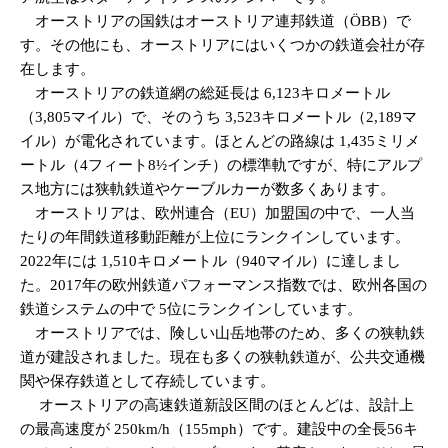
オーストリアの国鉄はオーストリア連邦鉄道（ÖBB）で
す。その他にも、オーストリアにはいくつかの鉄道会社が存
在します。
オーストリアの鉄道網の総延長は 6,123キロメートル
（3,805マイル）で、そのうち 3,523キロメートル（2,189マ
イル）が電化されています。ほとんどの路線は 1,435ミリメ
ートル（4フィート8½インチ）の標準軌ですが、特にアルプ
ス地方には狭軌鉄道やケーブルカーが数多くあります。
オーストリアは、欧州連合（EU）加盟国の中で、一人当
たりの年間鉄道移動距離が上位にランクインしています。
2022年には 1,510キロメートル（940マイル）に達しまし
た。2017年の欧州鉄道パフォーマンス指数では、欧州各国の
鉄道システムの中で 5位にランクインしています。
オーストリアでは、険しい山岳地帯のため、多くの狭軌鉄
道が建設されました。現在も多くの狭軌鉄道が、公共交通機
関や保存鉄道として存続しています。
オーストリアの高速鉄道新設区間のほとんどは、設計上
の最高速度が 250km/h（155mph）です。建設中の全長56キ