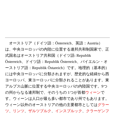
オーストリア（ドイツ語：Österreich、英語：Austria）
は、中央ヨーロッパの内陸に位置する連邦共和制国家で、正
式国名はオーストリア共和国（ドイツ語: Republik
Österreich、ドイツ語：Republik Österreich、バイエルン・オ
ーストリア語：Republik Östareich）です。地理的（基本的）
には中央ヨーロッパに分類されますが、歴史的な経緯から西
ヨーロッパ、東ヨーロッパに分類されることがあります。東
アルプス山脈に位置する中央ヨーロッパの内陸国です。9つ
の州からなる連邦制で、そのうちの 1つが首都
ウィーン
で
す。ウィーンは人口が最も多い都市であり州でもあります。
ウィーン以外のオーストリアの他の主要都市としては
グラー
ツ
、
リンツ
、
ザルツブルク
、
インスブルック
、
クラーゲンフ