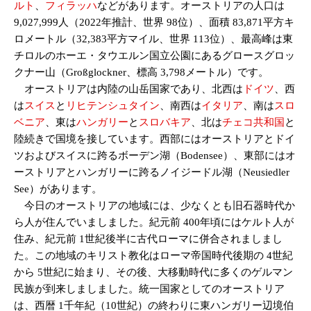
ルト
、
フィラッハ
などがあります。オーストリアの人口は
9,027,999人（2022年推計、世界 98位）、面積 83,871平方キ
ロメートル（32,383平方マイル、世界 113位）、最高峰は東
チロルのホーエ・タウエルン国立公園にあるグロースグロッ
クナー山（Großglockner、標高 3,798メートル）です。
オーストリアは内陸の山岳国家であり、北西は
ドイツ
、西
は
スイス
と
リヒテンシュタイン
、南西は
イタリア
、南は
スロ
ベニア
、東は
ハンガリー
と
スロバキア
、北は
チェコ共和国
と
陸続きで国境を接しています。西部にはオーストリアとドイ
ツおよびスイスに跨るボーデン湖（Bodensee）、東部にはオ
ーストリアとハンガリーに跨るノイジードル湖（Neusiedler
See）があります。
今日のオーストリアの地域には、少なくとも旧石器時代か
ら人が住んでいましました。紀元前 400年頃にはケルト人が
住み、紀元前 1世紀後半に古代ローマに併合されましまし
た。この地域のキリスト教化はローマ帝国時代後期の 4世紀
から 5世紀に始まり、その後、大移動時代に多くのゲルマン
民族が到来しましました。統一国家としてのオーストリア
は、西暦 1千年紀（10世紀）の終わりに東ハンガリー辺境伯