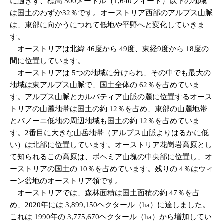
に過ぎず、標高 500メートル（1,640フィート）以下の地域
は国土のわずか32％です。オーストリア西部のアルプス山脈
は、東部に向かうにつれて低地や平野へと変化していきま
す。
オーストリアは北緯 46度から 49度、東経9度から 18度の
間に位置しています。
オーストリアは 5つの地域に分けられ、その中でも最大の
地域は東アルプス山脈で、国土全体の 62％を占めていま
す。アルプス山脈とカルパティア山脈の麓に位置するオース
トリアの山麓地帯は国土の約 12％を占め、東部の山麓地帯
とパノーニ低地の周辺地域も国土の約 12％を占めていま
す。2番目に大きな山岳地帯（アルプス山脈よりはるかに低
い）は北部に位置しています。オーストリア花崗岩高原とし
て知られるこの高原は、ボヘミア山塊の中央部に位置し、オ
ーストリアの国土の 10％を占めています。残りの 4％はウィ
ーン盆地のオーストリア領です。
オーストリアでは、森林面積は国土面積の約 47％を占
め、2020年には 3,899,150ヘクタール（ha）に達しました。
これは 1990年の 3,775,670ヘクタール（ha）から増加してい