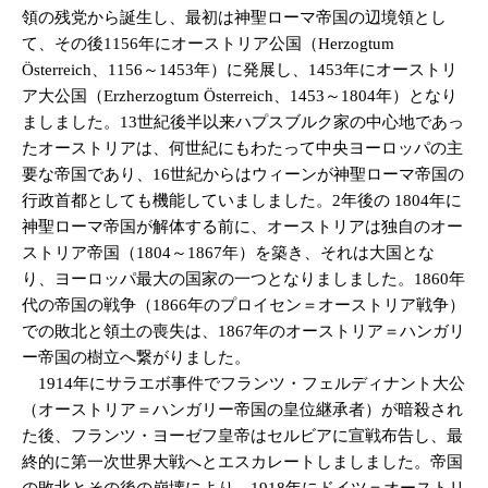
領の残党から誕生し、最初は神聖ローマ帝国の辺境領とし
て、その後1156年にオーストリア公国（Herzogtum
Österreich、1156～1453年）に発展し、1453年にオーストリ
ア大公国（Erzherzogtum Österreich、1453～1804年）となり
ましました。13世紀後半以来ハプスブルク家の中心地であっ
たオーストリアは、何世紀にもわたって中央ヨーロッパの主
要な帝国であり、16世紀からはウィーンが神聖ローマ帝国の
行政首都としても機能していましました。2年後の 1804年に
神聖ローマ帝国が解体する前に、オーストリアは独自のオー
ストリア帝国（1804～1867年）を築き、それは大国とな
り、ヨーロッパ最大の国家の一つとなりましました。1860年
代の帝国の戦争（1866年のプロイセン＝オーストリア戦争）
での敗北と領土の喪失は、1867年のオーストリア＝ハンガリ
ー帝国の樹立へ繋がりました。
1914年にサラエボ事件でフランツ・フェルディナント大公
（オーストリア＝ハンガリー帝国の皇位継承者）が暗殺され
た後、フランツ・ヨーゼフ皇帝はセルビアに宣戦布告し、最
終的に第一次世界大戦へとエスカレートしましました。帝国
の敗北とその後の崩壊により、1918年にドイツ＝オーストリ