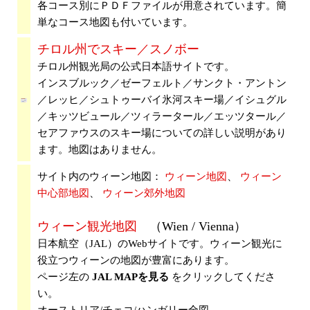
各コース別にＰＤＦファイルが用意されています。簡
単なコース地図も付いています。
チロル州でスキー／スノボー
チロル州観光局の公式日本語サイトです。
インスブルック／ゼーフェルト／サンクト・アントン
／レッヒ／シュトゥーバイ氷河スキー場／イシュグル
／キッツビュール／ツィラータール／エッツタール／
セアファウスのスキー場についての詳しい説明があり
ます。地図はありません。
サイト内のウィーン地図：
ウィーン地図
、
ウィーン
中心部地図
、
ウィーン郊外地図
ウィーン観光地図
（Wien / Vienna）
日本航空（JAL）のWebサイトです。ウィーン観光に
役立つウィーンの地図が豊富にあります。
ページ左の
JAL MAPを見る
をクリックしてくださ
い。
オーストリア/チェコ/ハンガリー全図、