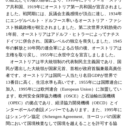
ア共和国、1919年にオーストリア第一共和国が宣言されまし
ました。戦間期には、反議会主義感情が頂点に達し、1934年
にエンゲルベルト・ドルフース率いるオーストリア・ファシ
スト独裁政権が樹立されましました。第二次世界大戦勃発の
1年前、オーストリアはアドルフ・ヒトラーによってナチス
ドイツに併合され、国家レベルの独立を喪失しました。1945
年の解放と10年間の連合軍による占領の後、オーストリアは
主権を取り戻し、1955年に永世中立を宣言しましました。
オーストリアは半大統領制の代表制民主主義国であり、国
民が選出した大統領が国家元首、首相が政府首脳兼最高責任
者です。オーストリアは国民一人当たり名目GDPが世界で
13番目に高く、生活水準も高いです。1955年には国際連合に
加入、1995年には欧州連合（European Union）に加盟してい
ます。欧州安全保障協力機構（OSCE）と石油輸出国機構
（OPEC）の拠点であり、経済協力開発機構（OECD）とイ
ンターポールの創設メンバーでもあります。また、1995年に
はシェンゲン協定（Schengen Agreement、ヨーロッパの国家
間において国境検査なしで国境を越えることを許可する協