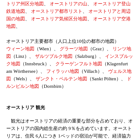
トリア州区分地図
、
オーストリアの山
、
オーストリア登山
鉄道地図
、
オーストリア都市リスト
、
オーストリアと周辺
国の地図
、
オーストリア気候区分地図
、
オーストリア空港
地図
、
オーストリア主要都市（人口上位10位の都市の地図）
ウィーン地図
（Wien）、
グラーツ地図
（Graz）、
リンツ地
図
（Linz）、
ザルツブルク地図
（Salzburg）、
インスブルッ
ク地図
（Innsbruck）、
クラーゲンフルト地図
（Klagenfurt
am Wörthersee）、
フィラッハ地図
（Villach）、
ヴェルス地
図
（Wels）、
ザンクト・ペルテン地図
（Sankt Pölten）、
ド
ルンビルン地図
（Dornbirn）
オーストリア 観光
観光はオーストリアの経済の重要な部分を占めており、オ
ーストリアの国内総生産の約 9％を占めています。オースト
リアは、住民 6人につき 1ベッドの宿泊が可能で、経済協力