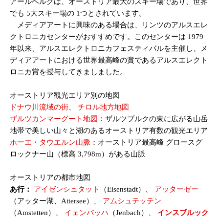
アールベルクは、オーストリア最大のスキー場であり、世界
でも 5大スキー場の 1つとされています。
メディアアートに興味のある場合は、リンツのアルスエレ
クトロニカセンターがおすすめです。このセンターは 1979
年以来、アルスエレクトロニカフェスティバルを主催し、メ
ディアアートにおける世界最高峰の賞であるアルスエレクト
ロニカ賞を授与してきましました。
オーストリア観光エリア別の地図
ドナウ川流域の街
、
チロル地方地図
ザルツカンマーグート地図
：ザルツブルクの東に広がる山岳
地帯で美しい山々と湖のあるオーストリア有数の観光エリア
ホーエ・タウエルン山脈
：オーストリア最高峰 グロースグ
ロックナー山（標高 3,798m）がある山脈
オーストリアの都市地図
あ行：
アイゼンシュタット
（Eisenstadt）、
アッターゼー
（アッター湖、Attersee）、
アムシュテッテン
（Amstetten）、
イェンバッハ
（Jenbach）、
インスブルック