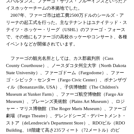
スパルタンズ、ファーゴ・サウス・ブルーインズといったア
イスホッケーチームの本拠地でした。
2007年、ファーゴ市は総工費2500万ドルのシールズ・ア
リーナの起工式を行った。主なテナントはユナイテッド・ス
テイツ・ホッケー・リーグ（USHL）のファーゴ・フォース
で、その他にもファーゴの高校ホッケーやコンサート、各種
イベントなどが開催されています。
ファーゴの観光名所としては、カス郡裁判所（Cass
County Courthouse）、ノースダコタ州立大学（North Dakota
State University）、ファーゴドーム（Fargodome）、ファー
ゴ・シビック・センター（Fargo Civic Center）、ボナンザヴ
ィル（Bonanzaville, USA）、子供博物館（The Children's
Museum at Yunker Farm）、ファーゴ航空博物館（Fargo Air
Museum）、プレーンズ美術館（Plains Art Museum）、ロジ
ャー・マリス博物館（The Roger Maris Museum）、ファーゴ
劇場（Fargo Theatre）、デレンドシーズ・デパートメント・
ストア（deLendrecie's Department Store）、RDOビル（RDO
Building、18階建て高さ235フィート（72メートル）のビ