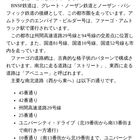
BNSF鉄道は、グレート・ノーザン鉄道とノーザン・パシ
フィック鉄道の後継として、この都市圏を走っています。ア
ムトラックのエンパイア・ビルダー号は、ファーゴ・アムト
ラック駅で運行されています。
この都市は州間高速道路29号線と94号線の交差点に位置し
ています。また、国道81号線、国道10号線、国道52号線も市
内を走っています。
ファーゴの道路網は、古典的な格子状のパターンで構成さ
れています。南北に走る道路は「ストリート」、東西に走る
道路は「アベニュー」と呼ばれます。
主要な南北道路（西から東へ）は以下の通りです。
45番通り
42番通り
州間高速道路29号線
25番通り
ユニバーシティ・ドライブ（北19番街から南13番街ま
で南行き一方通行）
10番通り（南13番街から北19番街まで、ユニバーシテ