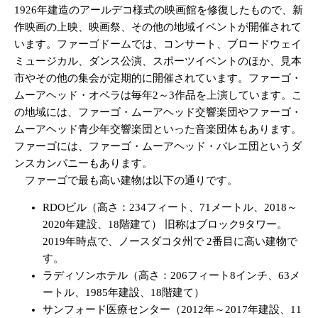
1926年建造のアールデコ様式の映画館を修復したもので、新
作映画の上映、映画祭、その他の地域イベントが開催されて
います。ファーゴドームでは、コンサート、ブロードウェイ
ミュージカル、ダンス公演、スポーツイベントのほか、見本
市やその他の集会が定期的に開催されています。ファーゴ・
ムーアヘッド・オペラは毎年2～3作品を上演しています。こ
の地域には、ファーゴ・ムーアヘッド交響楽団やファーゴ・
ムーアヘッド青少年交響楽団といった音楽団体もあります。
ファーゴには、ファーゴ・ムーアヘッド・バレエ団というダ
ンスカンパニーもあります。
ファーゴで最も高い建物は以下の通りです。
RDOビル（高さ：234フィート、71メートル、2018～
2020年建設、18階建て） 旧称はブロック9タワー。
2019年時点で、ノースダコタ州で 2番目に高い建物で
す。
ラディソンホテル（高さ：206フィート8インチ、63メ
ートル、1985年建設、18階建て）
サンフォード医療センター（2012年～2017年建設、11