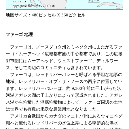
地図サイズ：480ピクセル X 360ピクセル
ファーゴ 地理
ファーゴは、ノースダコタ州とミネソタ州にまたがるファ
ーゴ・ムーアヘッド広域都市圏の中心都市であり、この広域
都市圏にはムーアヘッド、ウェストファーゴ、ディルワー
ス、そして周辺のコミュニティも含まれています。
ファーゴは、レッドリバーバレーと呼ばれる平坦な地形の
地域、レッドリバー・オブ・ザ・ノースの西岸に位置してい
ます。レッドリバーバレーは、約 9,300年前に干上がった氷
河湖アガシス湖の干上がりによって形成されました。アガシ
ス湖から堆積した湖底堆積物によって、ファーゴ周辺の土地
は世界でも有​​数の肥沃な農業用地となりました。
アメリカ合衆国からカナダのマニトバ州にあるウィニペグ
湖へと流れるレッドリバーの水位上昇による季節的な洪水