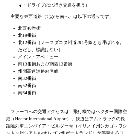
ィ・ドライブの北行き交通を担う）
主要な東西道路（北から南へ）は以下の通りです。
北西40番街
北19番街
北12番街（ノースダコタ州道294号線とも呼ばれる。
ただし、標識はない）
メイン・アベニュー
南13番街および南西13番街
州間高速道路94号線
南32番街
南52番街
南64番街
ファーゴへの交通アクセスは、飛行機ではヘクター国際空
港（Hector International Airport）、鉄道はアムトラックの長
距離列車エンパイア・ビルダー号（イリノイ州シカゴ～ワシ
ントン州シアトル/オレゴン州ポートランド）が停車するフ