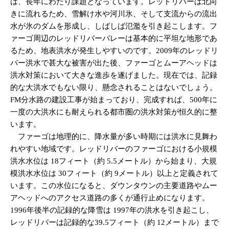
は、長年にわたり課題となっています。レッドリバーは北向
きに流れるため、雪解け水や河川氷、そして支流からの流出
水が氷のダムを形成し、しばしば氾濫を引き起こします。フ
ァーゴ周辺のレッドリバーバレーは基本的に平坦な地形であ
るため、地表洪水が発生しやすいのです。2009年のレッドリ
バー洪水で甚大な被害が出た後、ファーゴとムーアヘッドは
洪水対策において大きな進歩を遂げました。現在では、記録
的な大洪水でもない限り、懸念されることはないでしょう。
FM分水路の建設工事が始まっており、完成すれば、500年に
一度の大洪水にも耐えられる都市圏の洪水対策が恒久的に整
います。
ファーゴは地理的に、降水量が多い時期には洪水に見舞わ
れやすい地域です。レッドリバーのファーゴにおける小規模
洪水水位は 18フィート（約 5.5メートル）から始まり、大規
模洪水水位は 30フィート（約 9メートル）以上と定義されて
います。この水位になると、ダウンタウンの主要道路やムー
アヘッドへのアクセス道路の多くが通行止めになります。
1996年後半の記録的な降雪は 1997年の洪水を引き起こし、
レッドリバーは記録的な39.5フィート（約 12メートル）まで