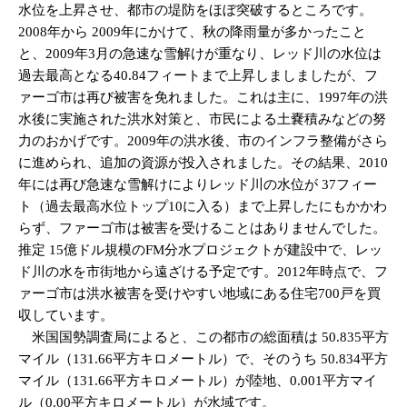
水位を上昇させ、都市の堤防をほぼ突破するところです。
2008年から 2009年にかけて、秋の降雨量が多かったこと
と、2009年3月の急速な雪解けが重なり、レッド川の水位は
過去最高となる40.84フィートまで上昇しましましたが、フ
ァーゴ市は再び被害を免れました。これは主に、1997年の洪
水後に実施された洪水対策と、市民による土嚢積みなどの努
力のおかげです。2009年の洪水後、市のインフラ整備がさら
に進められ、追加の資源が投入されました。その結果、2010
年には再び急速な雪解けによりレッド川の水位が 37フィー
ト（過去最高水位トップ10に入る）まで上昇したにもかかわ
らず、ファーゴ市は被害を受けることはありませんでした。
推定 15億ドル規模のFM分水プロジェクトが建設中で、レッ
ド川の水を市街地から遠ざける予定です。2012年時点で、フ
ァーゴ市は洪水被害を受けやすい地域にある住宅700戸を買
収しています。
米国国勢調査局によると、この都市の総面積は 50.835平方
マイル（131.66平方キロメートル）で、そのうち 50.834平方
マイル（131.66平方キロメートル）が陸地、0.001平方マイ
ル（0.00平方キロメートル）が水域です。