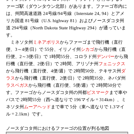
ァーゴ駅（ダウンタウン北部）があります。ファーゴ市内に
は、州間高速道路 24号線/94号線（Interstate 24, 94）とアメ
リカ国道 81号線（U.S. highway 81）およびノースダコタ州
道 294号線（North Dakota State Highway 294）が通っていま
す。
ミネソタ州
ミネアポリス
からファーゴまで飛行機（直行
便、3～4便/日）で 55分、イリノイ州
シカゴ
から飛行機（直
行便、2～3便/日）で 1時間55分、コロラド州
デンバー
から飛
行機（直行便、2便/日）で 2時間、アリゾナ州
フェニックス
から飛行機（直行便、4便/週）で 2時間50分、テキサス州
ダ
ラス
から飛行機（直行便、2便/日）で 2時間35分、ネバダ州
ラスベガス
から飛行機（直行便、5便/週）で 2時間50分で
す。ファーゴからノースダコタ州の州都
ビスマーク
まで車や
バスで 2時間55分（西へ道なりで 196マイル = 314km）、ミ
ネソタ州
ムーアヘッド
まで車で 5分（東へ道なりで 1.3マイ
ル = 2.1km）です。
ノースダコタ州におけるファーゴの位置が判る地図