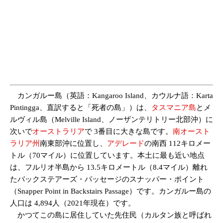
カンガルー島（英語：Kangaroo Island、カウルナ語：Karta
Pintingga、直訳すると「死者の島」）は、
タスマニア島
とメ
ルヴィル島（Melville Island、ノーザンテリトリー北部沖）に
次いで
オーストラリア
で 3番目に大きな島です。
南オースト
ラリア州
南東部沖に位置し、
アデレード
の南西 112キロメー
トル（70マイル）に位置しています。本土に最も近い地点
は、フルリオ半島から 13.5キロメートル（8.4マイル）離れ
たバックステアーズ・パッセージのスナッパー・ポイント
（Snapper Point in Backstairs Passage）です。カンガルー島の
人口は 4,894人（2021年現在）です。
かつてこの島に居住していた先住民（カルタン族と呼ばれ