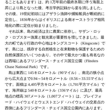
ることもあります）は、約 1万年前の最終氷期に伴う海面上
昇により島となった後、考古学的記録から姿を消しました。
その後、19世紀初頭にはアザラシ漁師や捕鯨船員が断続的に
定住し、1836年からはイギリスによる南オーストラリア植民
地化の際に定住が始まりました。
それ以来、島の経済は主に農業に依存し、サザン・ロッ
ク・ロブスター漁業と観光業が重要性を増してきました。最
大の町であり行政の中心地はキングスコート（Kingscote）で
す。島には、残存する自然植生と在来動物を保護するための
自然保護区がいくつかあり、その中で最大かつ最も有名なの
は西端にあるフリンダース・チェイス国立公園（Flinders
Chase National Park）です。
島は東西に 145キロメートル（90マイル）、南北の狭小点
から広大点まで0.94～54キロメートル（0.56～33.55マイル）
です。面積は 4,405平方キロメートル（1,701平方マイル）で
す。海岸線は 540キロメートル（336マイル）に及び、最高
地点の標高 307メートル（1,007フィート）は、プレイフォ
ード・ハイウェイとウェストエンド・ハイウェイの交差点の
西側にあるフリンダース・チェイス国立公園内にあります。